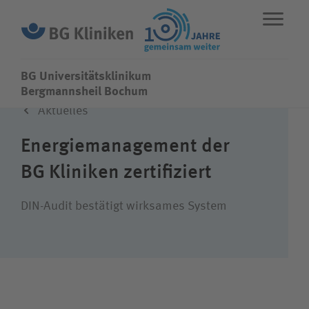
BG Universitätsklinikum
BG Universitätsklinikum
Bergmannsheil Bochum
Aktuelles
ENGLISH
STANDORTE
NOTFALL
Energiemanagement der
BG Kliniken zertifiziert
Fachbereiche
DIN-Audit bestätigt wirksames System
Leistungen
Über uns