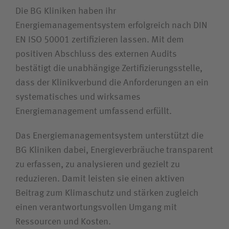
Karriere
Die BG Kliniken haben ihr
Energiemanagementsystem erfolgreich nach DIN
EN ISO 50001 zertifizieren lassen. Mit dem
Wie können wir Ihnen helfen?
positiven Abschluss des externen Audits
bestätigt die unabhängige Zertifizierungsstelle,
Suchwert
dass der Klinikverbund die Anforderungen an ein
systematisches und wirksames
Suchas
Energiemanagement umfassend erfüllt.
Das Energiemanagementsystem unterstützt die
BG Kliniken dabei, Energieverbräuche transparent
Ich bin
zu erfassen, zu analysieren und gezielt zu
reduzieren. Damit leisten sie einen aktiven
Patientin/Patient
Beitrag zum Klimaschutz und stärken zugleich
einen verantwortungsvollen Umgang mit
Besucherin/Besucher
Ressourcen und Kosten.