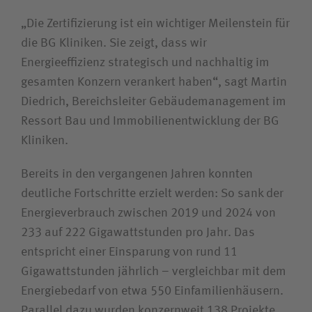
„Die Zertifizierung ist ein wichtiger Meilenstein für
Unfallversicherungsträger
die BG Kliniken. Sie zeigt, dass wir
Energieeffizienz strategisch und nachhaltig im
Zuweiserin/Zuweiser
gesamten Konzern verankert haben“, sagt Martin
Diedrich, Bereichsleiter Gebäudemanagement im
Bewerberin/Bewerber
Ressort Bau und Immobilienentwicklung der BG
Kliniken.
Journalistin/Journalist
Bereits in den vergangenen Jahren konnten
deutliche Fortschritte erzielt werden: So sank der
Energieverbrauch zwischen 2019 und 2024 von
233 auf 222 Gigawattstunden pro Jahr. Das
entspricht einer Einsparung von rund 11
Gigawattstunden jährlich – vergleichbar mit dem
Energiebedarf von etwa 550 Einfamilienhäusern.
Parallel dazu wurden konzernweit 138 Projekte