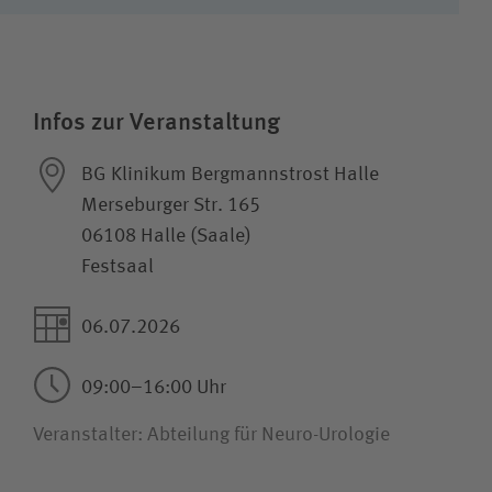
Wie können wir Ihnen helfen?
Suchwert
Infos zur Veranstaltung
Suchas
BG Klinikum Bergmannstrost Halle
Merseburger Str. 165
06108 Halle (Saale)
Festsaal
Ich bin
Patientin / Patient
06.07.2026
09:00–16:00 Uhr
Besucherin / Besucher
Veranstalter: Abteilung für Neuro-Urologie
Unfallversicherungsträger