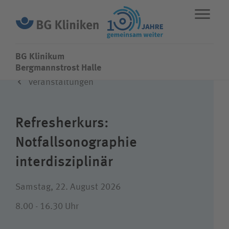
BG Klinikum
BG Klinikum
Bergmannstrost Halle
Veranstaltungen
ENGLISH
STANDORTE
NOTFALL
Refresherkurs:
Fachbereiche
Notfallsonographie
interdisziplinär
Über uns
Samstag, 22. August 2026
Karriere
8.00 - 16.30 Uhr