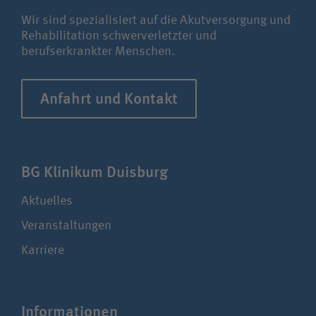
Unfallversicherungsträger
Wir sind spezialisiert auf die Akutversorgung und
Rehabilitation schwerverletzter und
berufserkrankter Menschen.
Zuweiserin / Zuweiser
Anfahrt und Kontakt
Bewerberin /Bewerber
Journalistin / Journalist
BG Klinikum Duisburg
Aktuelles
Veranstaltungen
Karriere
Infor­ma­tionen