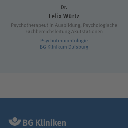
Dr.
Felix Würtz
Wie können wir Ihnen helfen?
Psychotherapeut in Ausbildung, Psychologische
Fachbereichsleitung Akutstationen
Suchwert
Psycho­trauma­tologie
BG Klinikum Duisburg
Suchas
Ich bin
Patientin / Patient
Besucherin /Besucher