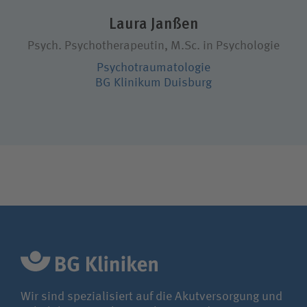
Laura Janßen
Psych. Psychotherapeutin, M.Sc. in Psychologie
Wie können wir Ihnen helfen?
Psycho­trauma­tologie
Suchwert
BG Klinikum Duisburg
Suchas
Ich bin
Patientin / Patient
Besucherin /Besucher
Wir sind spezialisiert auf die Akutversorgung und