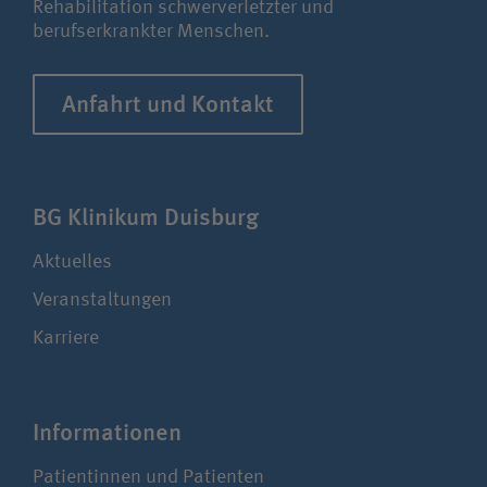
Rehabilitation schwerverletzter und
Unfallversicherungsträger
berufserkrankter Menschen.
Zuweiserin / Zuweiser
Anfahrt und Kontakt
Bewerberin /Bewerber
BG Klinikum Duisburg
Journalistin / Journalist
Aktuelles
Veranstaltungen
Karriere
Infor­ma­tionen
Patientinnen und Patienten