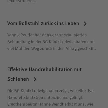
rekonstruieren.
Unfallversicherungsträger
Zuweiserin / Zuweiser
Vom Rollstuhl zurück ins Leben
Bewerberin /Bewerber
Yannik Reutler hat dank der spezialisierten
Behandlung in der BG Klinik Ludwigshafen und
viel Mut den Weg zurück in den Alltag geschafft.
Journalistin / Journalist
Effektive Handrehabilitation mit
Schienen
Die BG Klinik Ludwigshafen zeigt, wie effektive
Handrehabilitation mit Schienen gelingt.
Ergotherapeutin Hanne Wendt erklärt uns, wie