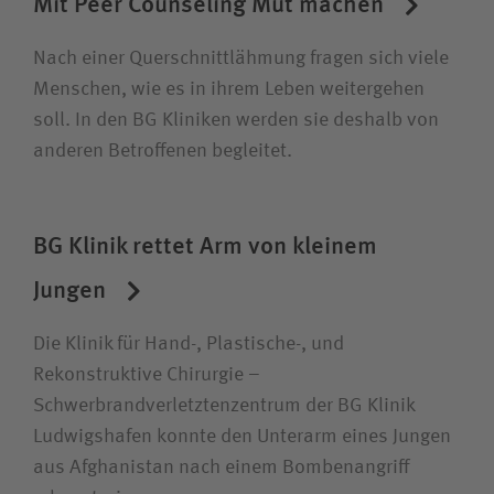
Mit Peer Counseling Mut machen
Nach einer Quer­schnitt­lähmung fragen sich viele
Wie können wir Ihnen helfen?
Menschen, wie es in ihrem Leben weiter­gehen
soll. In den BG Kliniken werden sie deshalb von
Suchwert
anderen Betroffenen begleitet.
Suchas
BG Klinik rettet Arm von kleinem
Jungen
Ich bin
Die Klinik für Hand-, Plastische-, und
Patientin / Patient
Rekonstruktive Chirurgie –
Schwerbrandverletztenzentrum der BG Klinik
Ludwigshafen konnte den Unterarm eines Jungen
Besucherin /Besucher
aus Afghanistan nach einem Bombenangriff