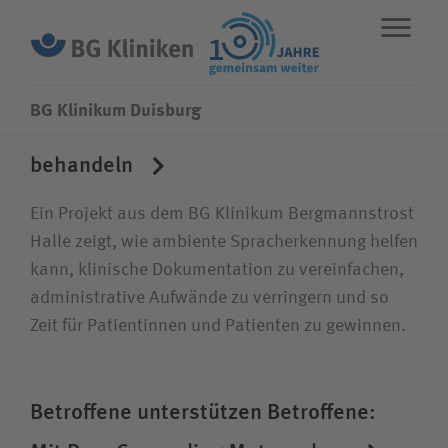
BG Klinikum Duisburg
Schneller dokumentieren, besser
behandeln
ENGLISH
STANDORTE
NOTFALL
Ein Projekt aus dem BG Klinikum Bergmannstrost
Fachbereiche
Halle zeigt, wie ambiente Spracherkennung helfen
kann, klinische Dokumentation zu vereinfachen,
administrative Aufwände zu verringern und so
Leistungen
Zeit für Patientinnen und Patienten zu gewinnen.
Über uns
Betroffene unter­stützen Betroffene:
Karriere