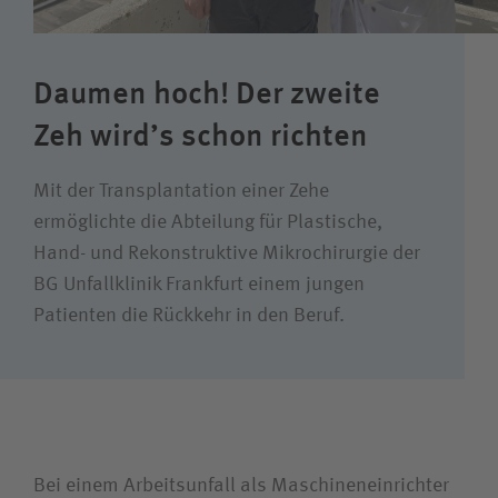
Daumen hoch! Der zweite
Wie können wir Ihnen helfen?
Zeh wird’s schon richten
Suchwert
Mit der Transplantation einer Zehe
Suchas
ermöglichte die Abteilung für Plastische,
Hand- und Rekonstruktive Mikrochirurgie der
BG Unfallklinik Frankfurt einem jungen
Patienten die Rückkehr in den Beruf.
Ich bin
Patientin / Patient
Besucherin /Besucher
Bei einem Arbeitsunfall als Maschineneinrichter