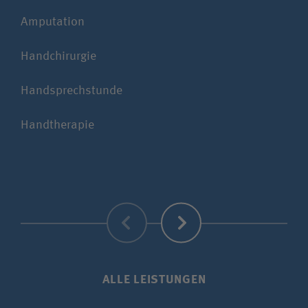
chi
Amputation
Reh
Handchirurgie
Rep
Handsprechstunde
Erg
Handtherapie
Phy
Zurück
Weiter
ALLE LEISTUNGEN