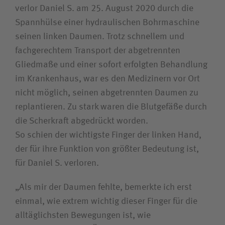
Unfallversicherungsträger
verlor Daniel S. am 25. August 2020 durch die
Spannhülse einer hydraulischen Bohrmaschine
seinen linken Daumen. Trotz schnellem und
Zuweiserin / Zuweiser
fachgerechtem Transport der abgetrennten
Gliedmaße und einer sofort erfolgten Behandlung
Bewerberin /Bewerber
im Krankenhaus, war es den Medizinern vor Ort
nicht möglich, seinen abgetrennten Daumen zu
Journalistin / Journalist
replantieren. Zu stark waren die Blutgefäße durch
die Scherkraft abgedrückt worden.
So schien der wichtigste Finger der linken Hand,
der für ihre Funktion von größter Bedeutung ist,
für Daniel S. verloren.
„Als mir der Daumen fehlte, bemerkte ich erst
einmal, wie extrem wichtig dieser Finger für die
alltäglichsten Bewegungen ist, wie