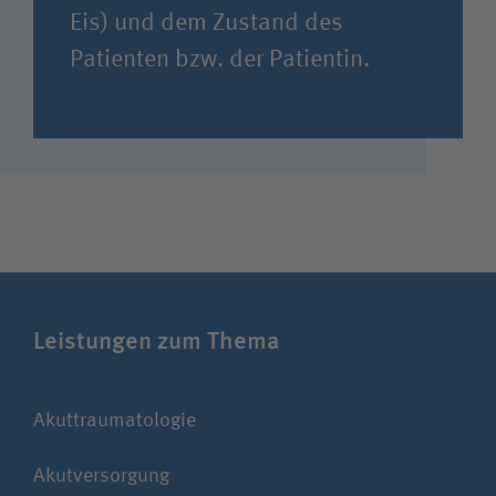
Eis) und dem Zustand des
Patienten bzw. der Patientin.
Leistungen zum Thema
Akut­traumatologie
Not
Akut­versorgung
Per