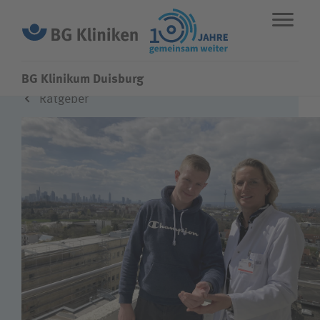
BG Klinikum Duisburg
Ratgeber
ENGLISH
STANDORTE
NOTFALL
Fachbereiche
Leistungen
Über uns
Karriere