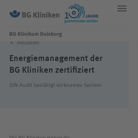
BG Klinikum Duisburg
Aktuelles
ENGLISH
STANDORTE
NOTFALL
Energiemanagement der
BG Kliniken zertifiziert
Fachbereiche
DIN-Audit bestätigt wirksames System
Leistungen
Über uns
Karriere