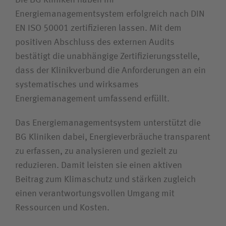
Die BG Kliniken haben ihr
Energiemanagementsystem erfolgreich nach DIN
EN ISO 50001 zertifizieren lassen. Mit dem
Wie können wir Ihnen helfen?
positiven Abschluss des externen Audits
bestätigt die unabhängige Zertifizierungsstelle,
Suchwert
dass der Klinikverbund die Anforderungen an ein
systematisches und wirksames
Suchas
Energiemanagement umfassend erfüllt.
Das Energiemanagementsystem unterstützt die
BG Kliniken dabei, Energieverbräuche transparent
Ich bin
zu erfassen, zu analysieren und gezielt zu
reduzieren. Damit leisten sie einen aktiven
Patientin / Patient
Beitrag zum Klimaschutz und stärken zugleich
einen verantwortungsvollen Umgang mit
Besucherin /Besucher
Ressourcen und Kosten.