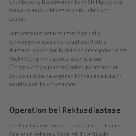
Suchwert
Unterbauchs, Beschwerden beim Stuhlgang und
teilweise auch Schmerzen beim Heben von
Suchas
Lasten.
Zum Zeitpunkt der Geburt verfügen alle
Schwangeren über eine natürliche Rektus­
diastase. Manchmal bildet sich diese jedoch trotz
Ich bin
Rückbildung nicht zurück. Auch starkes
Patientin / Patient
Übergewicht (Adipositas) oder Operationen an
Bauch- und Becken­organen können eine Bauch­
wand­schwäche verursachen.
Besucherin / Besucher
Unfallversicherungsträger
Operation bei Rektus­diastase
Zuweiserin / Zuweiser
Die Bauch­wand­schwäche lässt sich durch eine
Operation beheben. Dabei wird die Bauch­