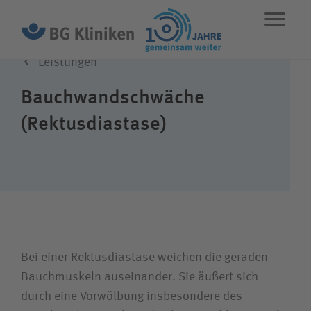
Leistungen
ENGLISH
STANDORTE
NOTFALL
Bauch­wand­schwäche
(Rektus­diastase)
Leistungen
Über uns
Karriere
Bei einer Rektus­diastase weichen die geraden
Bauch­muskeln auseinander. Sie äußert sich
Wie können wir Ihnen helfen?
durch eine Vorwölbung insbesondere des