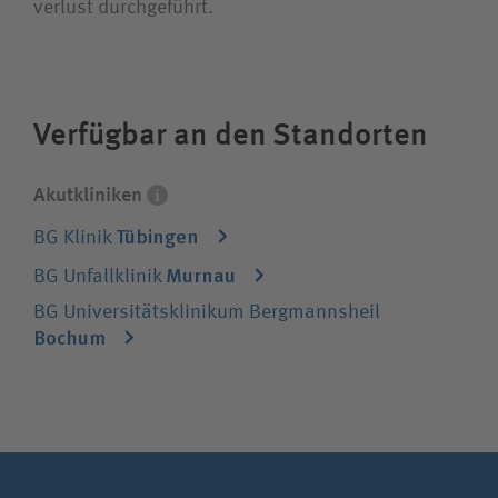
verlust durchgeführt.
Unternehmensgruppe sind spezialisiert auf
alle chirurgischen Fachdisziplinen und eine
integrierte Rehabilitation. Sie behandeln
jeden Patienten, die Krankenversicherung
Verfügbar an den Standorten
spielt keine Rolle.
Akutkliniken
Tübingen
BG Klinik
Murnau
BG Unfallklinik
BG Universitätsklinikum Bergmannsheil
Bochum