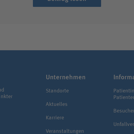
Unter­nehmen
Infor­m
nd
Standorte
Patienti
ankter
Patiente
Aktuelles
Besuche
Karriere
Unfallve
Veranstaltungen