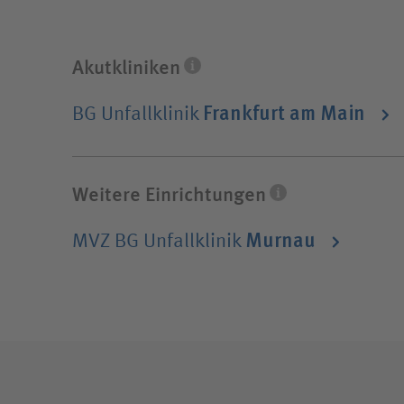
Krankenversicherung spielt keine Rolle.
Akutkliniken
Frankfurt am Main
BG Unfallklinik
Zu den BG Kliniken gehören neben stationär
weitere Dienstleistungen und Services im G
Weitere Einrichtungen
Murnau
MVZ BG Unfallklinik