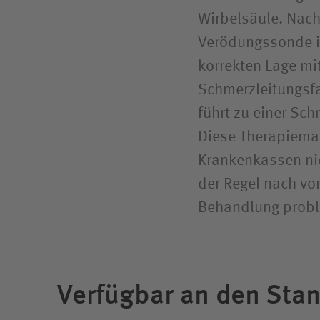
Wirbelsäule. Nach 
Verödungssonde i
korrekten Lage mi
Schmerzleitungsfa
führt zu einer Sc
Diese Therapiema
Krankenkassen nich
der Regel nach vo
Behandlung probl
Verfügbar an den Sta
Die Akutkliniken unserer Unternehmensgruppe 
Fachdisziplinen und eine integrierte Rehabili