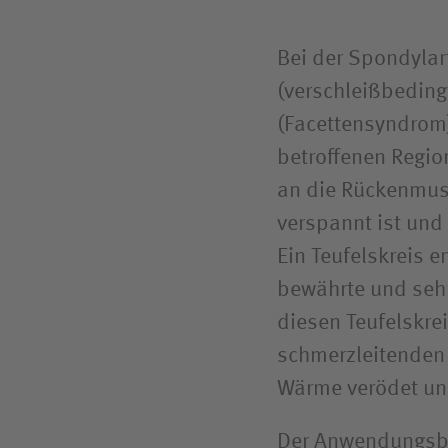
Reha- u
Compliance
BG Klin
Bei der Spondylar
Bundes
(verschleißbeding
(Facettensyndrom)
betroffenen Regi
an die Rückenmusk
verspannt ist und
Ein Teufelskreis e
bewährte und seh
diesen Teufelskre
schmerzleitenden
Wärme verödet und
Der Anwendungsber