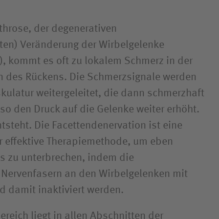
nd Parasport
iken und
throse, der degenerativen
wehrkrankenhäuser
ten) Veränderung der Wirbelgelenke
, kommt es oft zu lokalem Schmerz in der
on des Rückens. Die Schmerzsignale werden
ulatur weitergeleitet, die dann schmerzhaft
 so den Druck auf die Gelenke weiter erhöht.
ntsteht. Die Facettendenervation ist eine
r effektive Therapiemethode, um eben
is zu unterbrechen, indem die
 Nervenfasern an den Wirbelgelenken mit
 damit inaktiviert werden.
eich liegt in allen Abschnitten der