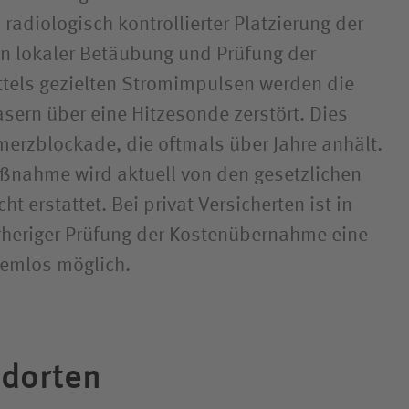
radiologisch kontrollierter Platzierung der
n lokaler Betäubung und Prüfung der
ttels gezielten Stromimpulsen werden die
sern über eine Hitzesonde zerstört. Dies
hmerzblockade, die oftmals über Jahre anhält.
ßnahme wird aktuell von den gesetzlichen
t erstattet. Bei privat Versicherten ist in
rheriger Prüfung der Kostenübernahme eine
emlos möglich.
ndorten
sind spezialisiert auf alle chirurgischen
tation. Sie behandeln jeden Patienten, die