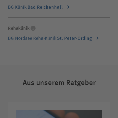
Suchwert
unfallversicherte Patienten, die an
Bad Reichenhall
BG Klinik
Störungen des Bewegungssystems leiden.
Suchas
Rehaklinik
St. Peter-Ording
BG Nordsee Reha-Klinik
Ich bin
Patientin / Patient
Besucherin / Besucher
Aus unserem Ratgeber
Unfallversicherungsträger
Zuweiserin / Zuweiser