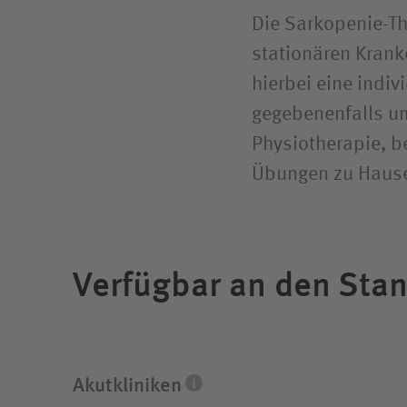
Die Sarkopenie-Th
stationären Krank
hierbei eine indiv
gegebenenfalls um
Physiotherapie, b
Übungen zu Hause
Verfügbar an den Sta
Die Akutkliniken unserer Unternehmensgruppe 
Fachdisziplinen und eine integrierte Rehabili
Krankenversicherung spielt keine Rolle.
Akutkliniken