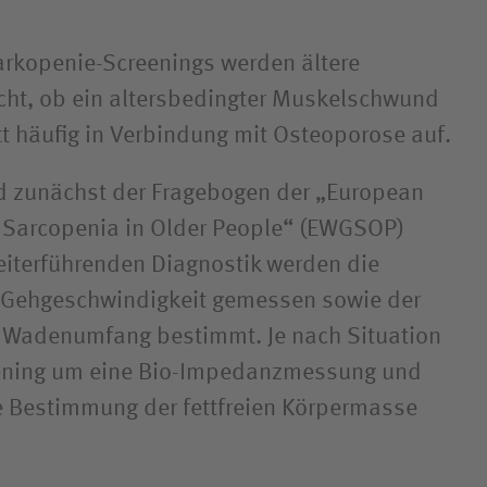
nd Parasport
iken und
rkopenie-Screenings werden ältere
wehrkrankenhäuser
cht, ob ein altersbedingter Muskelschwund
ritt häufig in Verbindung mit Osteoporose auf.
d zunächst der Fragebogen der „European
 Sarcopenia in Older People“ (EWGSOP)
weiterführenden Diagnostik werden die
e Gehgeschwindigkeit gemessen sowie der
 Wadenumfang bestimmt. Je nach Situation
ening um eine Bio-Impedanzmessung und
e Bestimmung der fettfreien Körpermasse