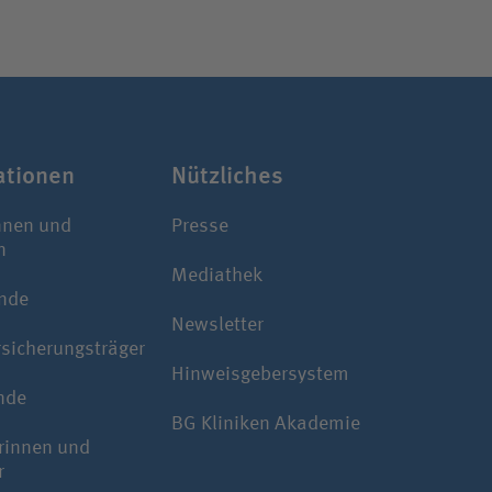
a­tionen
Nützliches
nnen und
Presse
n
Mediathek
nde
Newsletter
rsicherungsträger
Hinweisgebersystem
nde
BG Kliniken Akademie
rinnen und
r