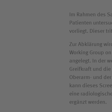
Reha- u
Compliance
BG Klin
Im Rahmen des Sa
Bundes
Patienten untersu
vorliegt. Dieser t
Zur Abklärung wir
Working Group on
angelegt. In der 
Greifkraft und di
Oberarm- und der
kann dieses Scre
eine radiologisch
ergänzt werden.