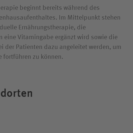
erapie beginnt bereits während des
enhausaufenthaltes. Im Mittelpunkt stehen
iduelle Ernährungstherapie, die
 eine Vitamingabe ergänzt wird sowie die
ei der Patienten dazu angeleitet werden, um
 fortführen zu können.
ndorten
sind spezialisiert auf alle chirurgischen
tation. Sie behandeln jeden Patienten, die