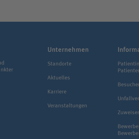
Unter­nehmen
Infor­m
nd
Standorte
Patienti
ankter
Patiente
Aktuelles
Besuche
Karriere
Unfallve
Veranstaltungen
Zuweise
Bewerbe
Bewerbe