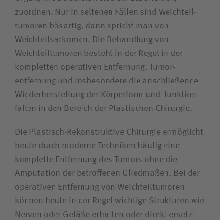
Suchwert
zuordnen. Nur in seltenen Fällen sind Weichteil­
tumoren bösartig, dann spricht man von
Suchas
Weichteil­sarkomen. Die Behandlung von
Weichteil­tumoren besteht in der Regel in der
kompletten operativen Entfernung. Tumor­
entfernung und insbesondere die anschließende
Ich bin
Wieder­herstellung der Körperform und -funktion
fallen in den Bereich der Plastischen Chirurgie.
Patientin / Patient
Die Plastisch-Rekonstruktive Chirurgie ermöglicht
Besucherin / Besucher
heute durch moderne Techniken häufig eine
komplette Entfernung des Tumors ohne die
Unfallversicherungsträger
Amputation der betroffenen Gliedmaßen. Bei der
operativen Entfernung von Weichteil­tumoren
können heute in der Regel wichtige Strukturen wie
Zuweiserin / Zuweiser
Nerven oder Gefäße erhalten oder direkt ersetzt