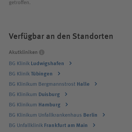
getroffen.
Unternehmensgruppe sind spezialisiert auf
alle chirurgischen Fachdisziplinen und eine
integrierte Rehabilitation. Sie behandeln
jeden Patienten, die Krankenversicherung
Verfügbar an den Standorten
spielt keine Rolle.
Akutkliniken
Ludwigshafen
BG Klinik
Tübingen
BG Klinik
Halle
BG Klinikum Bergmannstrost
Duisburg
BG Klinikum
Hamburg
BG Klinikum
Berlin
BG Klinikum Unfallkrankenhaus
Frankfurt am Main
BG Unfallklinik