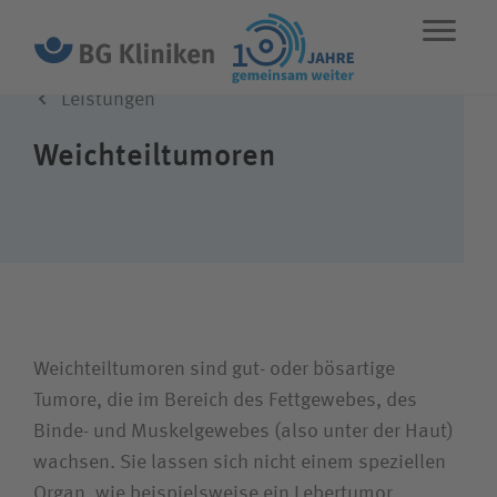
Leistungen
ENGLISH
STANDORTE
NOTFALL
Weichteiltumoren
Leistungen
Über uns
Karriere
Weichteil­tumoren sind gut- oder bösartige
Tumore, die im Bereich des Fett­gewebes, des
Binde- und Muskel­gewebes (also unter der Haut)
Wie können wir Ihnen helfen?
wachsen. Sie lassen sich nicht einem speziellen
Organ, wie beispielsweise ein Lebertumor,