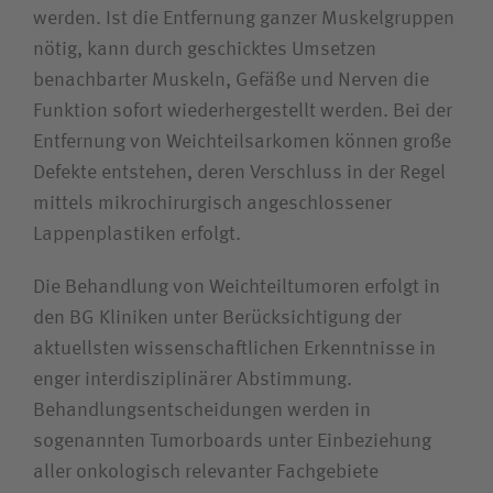
werden. Ist die Entfernung ganzer Muskel­gruppen
Bewerberin / Bewerber
nötig, kann durch geschicktes Umsetzen
benachbarter Muskeln, Gefäße und Nerven die
Journalistin / Journalist
Funktion sofort wiederhergestellt werden. Bei der
Entfernung von Weichteil­sarkomen können große
Defekte entstehen, deren Verschluss in der Regel
mittels mikro­chirurgisch angeschlossener
Lappen­plastiken erfolgt.
Die Behandlung von Weichteil­tumoren erfolgt in
den BG Kliniken unter Berücksichtigung der
aktuellsten wissenschaftlichen Erkenntnisse in
enger interdisziplinärer Abstimmung.
Behandlungs­entscheidungen werden in
sogenannten Tumorboards unter Einbeziehung
aller onkologisch relevanter Fachgebiete
Die Akutkliniken unserer