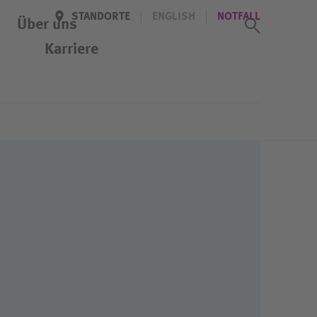
STANDORTE
ENGLISH
NOTFALL
Suchass
Über uns
Karriere
Veranstaltungen
Kennenlern-Tag