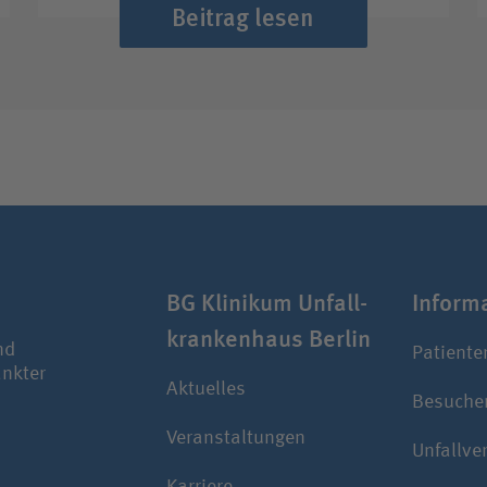
Beitrag lesen
BG Klinikum Unfall­
Infor­ma
kranken­haus Berlin
nd
Patiente
ankter
Aktuelles
Besuche
Veranstaltungen
Unfallve