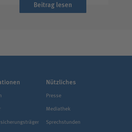
Beitrag lesen
­ti­onen
Nützliches
n
Presse
r
Mediathek
rsicherungsträger
Sprechstunden