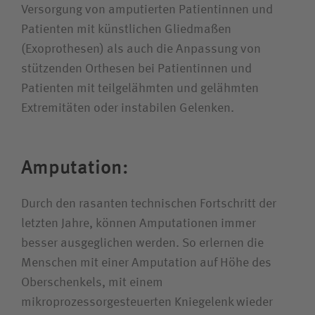
Versorgung von amputierten Patientinnen und
Unfallversicherungsträger
Patienten mit künstlichen Gliedmaßen
(Exoprothesen) als auch die Anpassung von
stützenden Orthesen bei Patientinnen und
Zuweiserin / Zuweiser
Patienten mit teilgelähmten und gelähmten
Extremitäten oder instabilen Gelenken.
Bewerberin / Bewerber
Amputation:
Journalistin / Journalist
Durch den rasanten technischen Fortschritt der
letzten Jahre, können Amputationen immer
besser ausgeglichen werden. So erlernen die
Menschen mit einer Amputation auf Höhe des
Oberschenkels, mit einem
mikroprozessorgesteuerten Kniegelenk wieder