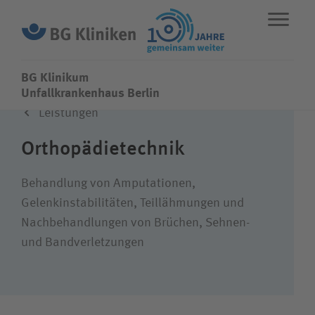
BG Klinikum
BG Klinikum
Unfallkrankenhaus Berlin
Leistungen
ENGLISH
STANDORTE
NOTFALL
Orthopädie­technik
Fachbereiche
Behandlung von Amputationen,
Gelenkinstabilitäten, Teillähmungen und
Nachbehandlungen von Brüchen, Sehnen-
Leistungen
und Bandverletzungen
Über uns