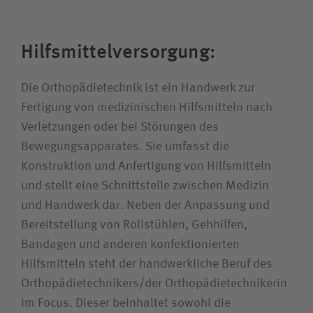
Karriere
Hilfsmittelversorgung:
Wie können wir Ihnen helfen?
Die Orthopädietechnik ist ein Handwerk zur
Suchwert
Fertigung von medizinischen Hilfsmitteln nach
Verletzungen oder bei Störungen des
Suchas
Bewegungsapparates. Sie umfasst die
Konstruktion und Anfertigung von Hilfsmitteln
und stellt eine Schnittstelle zwischen Medizin
und Handwerk dar. Neben der Anpassung und
Ich bin
Bereitstellung von Rollstühlen, Gehhilfen,
Bandagen und anderen konfektionierten
Patientin / Patient
Hilfsmitteln steht der handwerkliche Beruf des
Orthopädietechnikers/der Orthopädietechnikerin
Besucherin / Besucher
im Focus. Dieser beinhaltet sowohl die