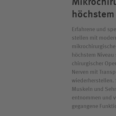
Mikro­chir
höchstem
Erfahrene und spe
stellen mit moder
mikrochirurgische
höchstem Niveau s
chirurgischer Ope
Nerven mit Transp
wiederherstellen.
Muskeln und Sehn
entnommen und ve
gegangene Funkti