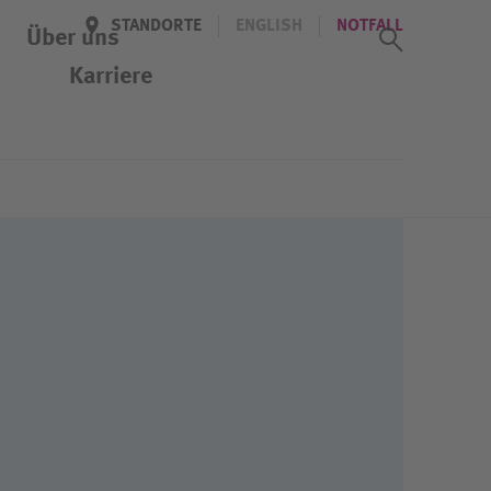
STANDORTE
ENGLISH
NOTFALL
Suchass
Über uns
Karriere
Veranstaltungen
Kennenlern-Tag