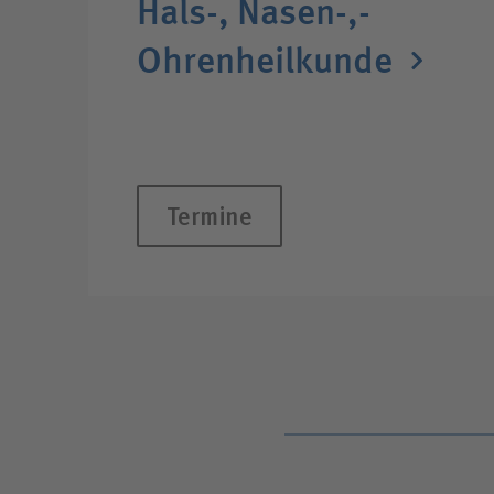
Hals-,­ Nasen-,­
Ohren­heil­kunde
Termine