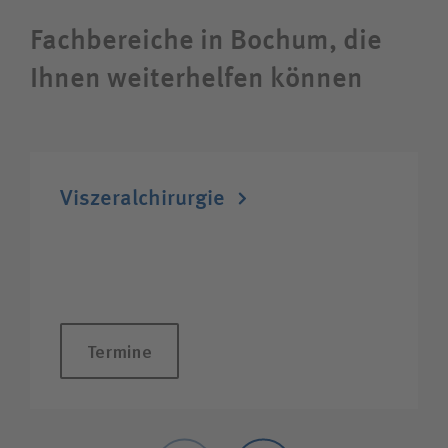
Karriere
Fachbereiche in Bochum, die
Ihnen weiterhelfen können
Wie können wir Ihnen helfen?
Suchwert
Viszeralchirurgie
Suchas
Ich bin
Termine
Patientin/Patient
Besucherin/Besucher
Zurück
Weiter