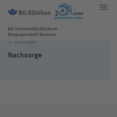
BG Universitätsklinikum
BG Universitätsklinikum
Bergmannsheil Bochum
Leistungen
ENGLISH
STANDORTE
NOTFALL
Nachsorge
Fachbereiche
Leistungen
Über uns