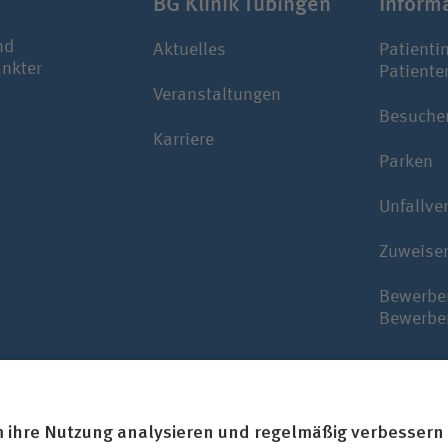
BG Klinik Tübingen
Infor­m
nd
Aktuelles
Patienti
ankter
Patiente
Veranstaltungen
Besuche
Karriere
Parken
Unfallve
Zuweise
Bewerbe
Bewerbe
erken