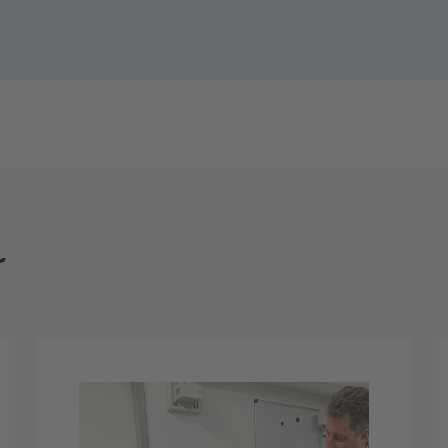
Hygiene
r