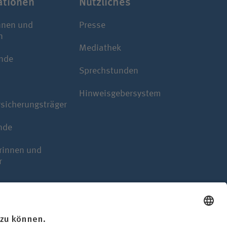
a­tionen
Nützliches
nnen und
Presse
n
Mediathek
nde
Sprechstunden
Hinweisgebersystem
rsicherungsträger
nde
rinnen und
r