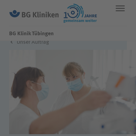
BG Klinik Tübingen
Unser Auftrag
ENGLISH
STANDORTE
NOTFALL
Fachbereiche
Leistungen
Über uns
Karriere