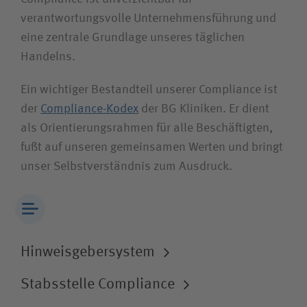
Unfallversicherungsträger
verantwortungsvolle Unternehmensführung und
eine zentrale Grundlage unseres täglichen
Zuweiserin / Zuweiser
Handelns.
Ein wichtiger Bestandteil unserer Compliance ist
Bewerberin / Bewerber
der
Compliance-Kodex
der BG Kliniken. Er dient
als Orientierungsrahmen für alle Beschäftigten,
Journalistin / Journalist
fußt auf unseren gemeinsamen Werten und bringt
unser Selbstverständnis zum Ausdruck.
Hinweis­geber­system
Stabsstelle Compliance