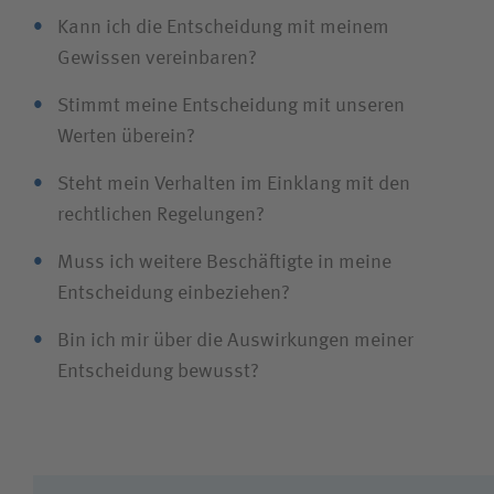
Geschäftsführung einbezogen werden, sofern dies
Bei Interessenkonflikten wenden wir uns an die
Kann ich die Entscheidung mit meinem
oder der sexuellen Identität werden nicht toleriert.
in der konkreten Situation nicht untunlich ist.
jeweils zur Verfügung stehenden und geeigneten
Gewissen vereinbaren?
Wir fördern an unseren Standorten die
Ansprechpersonen.
interkulturelle Kompetenz.
Stimmt meine Entscheidung mit unseren
Wir garantieren einen fairen und lauteren
Werten überein?
Wettbewerb.
Wir beachten insbesondere die relevanten
Steht mein Verhalten im Einklang mit den
gesetzlichen Bestimmungen des Wettbewerbs-,
rechtlichen Regelungen?
Kartell- und Vergaberechts.
Muss ich weitere Beschäftigte in meine
Beschaffungen erfolgen im Wettbewerb und im
Entscheidung einbeziehen?
Wege transparenter Verfahren. Dabei werden die
Bin ich mir über die Auswirkungen meiner
Grundsätze der Wirtschaftlichkeit, der
Entscheidung bewusst?
Verhältnismäßigkeit und der Nachhaltigkeit
gewahrt.
Wir gehen vertrauensvoll mit Informationen um.
Wir achten die Persönlichkeitsrechte aller und