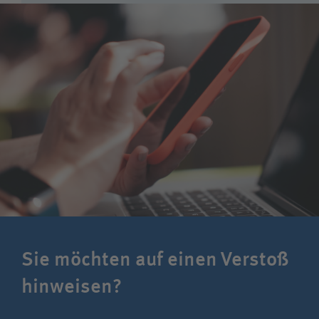
befolgen sämtliche datenschutzrechtliche
Bestimmungen.
Wir gehen vertrauensvoll mit Geschäfts- und
Betriebsgeheimnissen um und dürfen diese nicht
dazu verwenden, uns oder Dritten einen
wirtschaftlichen Vorteil zu verschaffen.
Wir achten und schützen das uns anvertraute
Eigentum der BG Kliniken.
Wir bewahren das Eigentum der BG Kliniken vor
Verlust, Beschädigung und Diebstahl.
Sie möchten auf einen Verstoß
hinweisen?