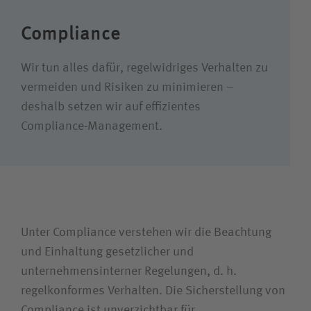
Compliance
Wie können wir Ihnen helfen?
Wir tun alles dafür, regelwidriges Verhalten zu
Suchwert
vermeiden und Risiken zu minimieren –
deshalb setzen wir auf effizientes
Suchas
Compliance-Management.
Ich bin
Unter Compliance verstehen wir die Beachtung
Patientin / Patient
und Einhaltung gesetzlicher und
unternehmensinterner Regelungen, d. h.
Besucherin / Besucher
regelkonformes Verhalten. Die Sicherstellung von
Compliance ist unverzichtbar für