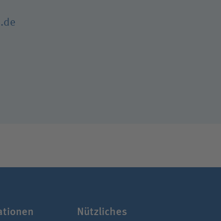
.de
a­tionen
Nützliches