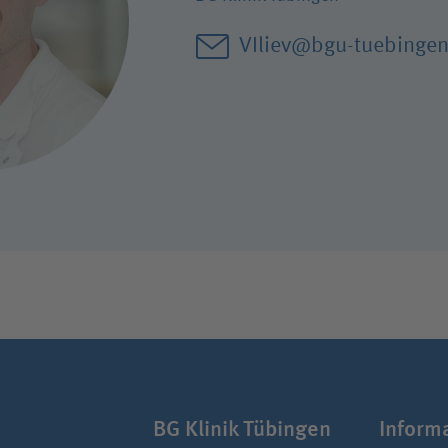
Hygiene
VIliev@bgu-tuebingen
BG Klinik Tübingen
Infor­m