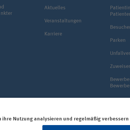
nd
Aktuelles
Patienti
ankter
Patiente
Veranstaltungen
Besuche
Karriere
Parken
Unfallve
Zuweise
Bewerbe
Bewerbe
erken