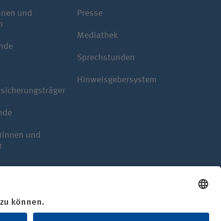
nnen und
Presse
n
Mediathek
nde
Sprechstunden
Hinweisgebersystem
rsicherungsträger
nde
rinnen und
r