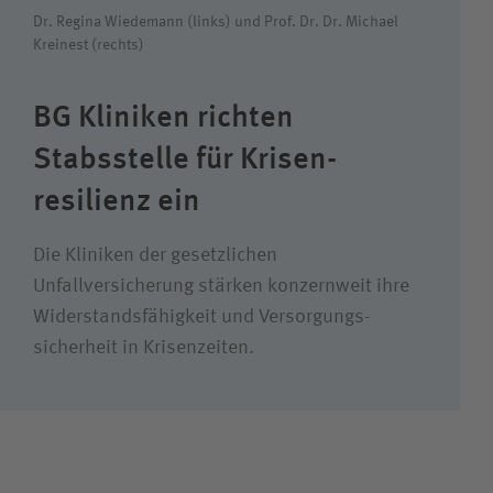
Dr. Regina Wiedemann (links) und Prof. Dr. Dr. Michael
Kreinest (rechts)
Wie können wir Ihnen helfen?
BG Kliniken richten
Suchwert
Stabsstelle für Krisen­
resilienz ein
Suchas
Die Kliniken der gesetzlichen
Unfallversicherung stärken konzernweit ihre
Ich bin
Widerstands­fähigkeit und Versorgungs­
sicherheit in Krisenzeiten.
Patientin / Patient
Besucherin / Besucher