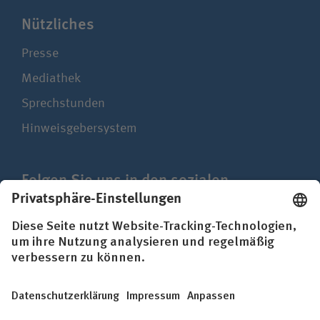
Nützliches
Presse
Mediathek
Sprechstunden
Hinweisgebersystem
Folgen Sie uns in den sozialen
Netzwerken