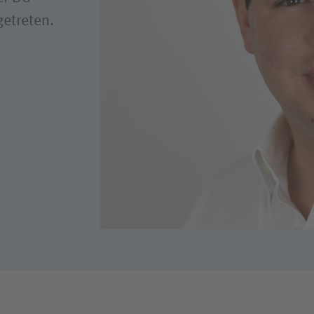
Hygiene
getreten.