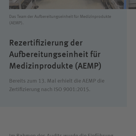
Das Team der Aufbereitungseinheit für Medizinprodukte
(AEMP).
Wie können wir Ihnen helfen?
Suchwert
Rezertifizierung der
Aufbereitungseinheit für
Suchas
Medizinprodukte (AEMP)
Bereits zum 13. Mal erhielt die AEMP die
Ich bin
Zertifizierung nach ISO 9001:2015.
Patientin / Patient
Besucherin / Besucher
Im Rahmen des Audits wurde die Einführung,