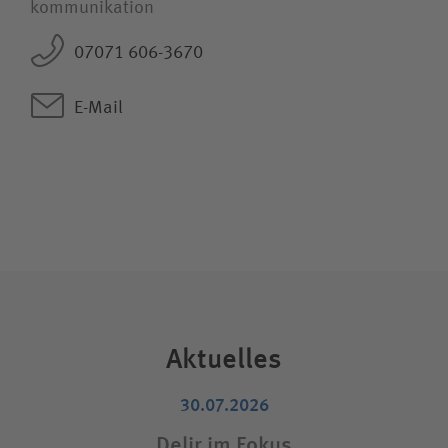
kommunikation
07071 606-3670
E-Mail
Aktuelles
30.07.2026
Delir im Fokus
E