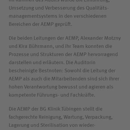
Unfallversicherungsträger
­
Umsetzung und Verbesserung des Qualitäts­
management­systems in den verschiedenen
Zuweiserin / Zuweiser
Bereichen der AEMP geprüft.
Die beiden Leitungen der AEMP, Alexander Motzny
Bewerberin / Bewerber
und Kira Bührmann, und ihr Team konnten die
Prozesse und Strukturen der AEMP hervorragend
Journalistin / Journalist
darstellen und erläutern. Die Auditorin
bescheinigte Bestnoten: Sowohl die Leitung der
AEMP als auch die Mitarbeitenden sind sich ihrer
hohen Verantwortung bewusst und agieren als
kompetente Führungs- und Fachkräfte.
Die AEMP der BG Klinik Tübingen stellt die
fachgerechte Reinigung, Wartung, Verpackung,
Lagerung und Sterilisation von wieder­