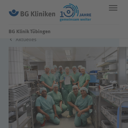
BG Klinik Tübingen
Aktuelles
ENGLISH
STANDORTE
NOTFALL
Fachbereiche
Leistungen
Über uns
Karriere