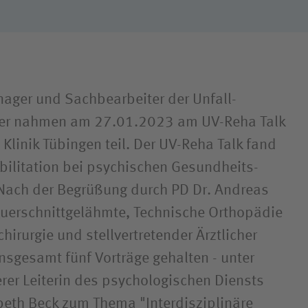
Hygiene
ager und Sachbearbeiter der Unfall­
äger nahmen am 27.01.2023 am UV-Reha Talk
Klinik Tübingen teil. Der UV-Reha Talk fand
ilitation bei psychischen Gesundheits­
 Nach der Begrüßung durch PD Dr. Andreas
uerschnitt­gelähmte, Technische Orthopädie
hirurgie und stellvertretender Ärztlicher
insgesamt fünf Vorträge gehalten - unter
er Leiterin des psychologischen Diensts
beth Beck zum Thema "Inter­disziplinäre