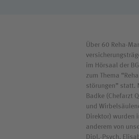
Über 60 Reha-Man
versicherungs­tr
im Hörsaal der BG 
zum Thema “Rehab
störungen” statt.
Badke (Chefarzt Q
und Wirbelsäulen­c
Direktor) wurden 
anderem von unser
Dipl.-Psych. Elisa