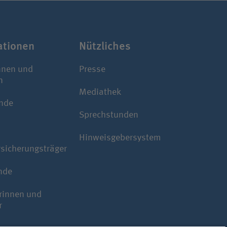
a­tionen
Nützliches
nnen und
Presse
n
Mediathek
nde
Sprechstunden
Hinweisgebersystem
rsicherungsträger
nde
rinnen und
r