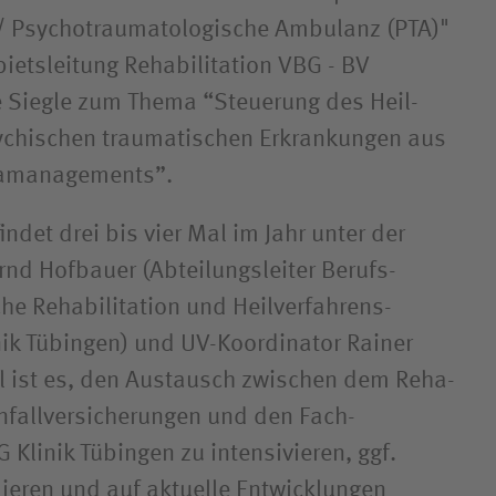
/ Psycho­traumatologische Ambulanz (PTA)"
iets­leitung Rehabilitation VBG - BV
 Siegle zum Thema “Steuerung des Heil­
sychischen traumatischen Erkrankungen aus
ha­managements”.
indet drei bis vier Mal im Jahr unter der
rnd Hofbauer (Abteilungs­leiter Berufs­
he Rehabilitation und Heil­verfahrens­­
nik Tübingen) und UV-Koordinator Rainer
el ist es, den Austausch zwischen dem Reha­
all­versicherungen und den Fach­
 Klinik Tübingen zu intensivieren, ggf.
ieren und auf aktuelle Entwicklungen