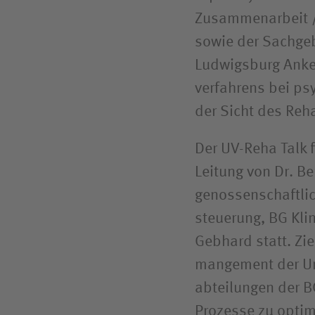
Zusammen­arbeit 
sowie der Sachgeb
Ludwigsburg Anke
verfahrens bei p
der Sicht des Re
Der UV-Reha Talk f
Leitung von Dr. Be
genossen­schaftlic
steuerung, BG Kli
Gebhard statt. Zi
mangement der Unf
abteilungen der BG
Prozesse zu optim