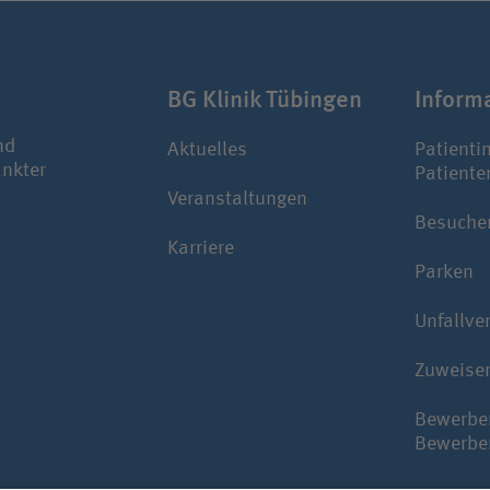
BG Klinik Tübingen
Infor­m
nd
Aktuelles
Patienti
ankter
Patiente
Veranstaltungen
Besuche
Karriere
Parken
Unfallve
Zuweise
Bewerbe
Bewerbe