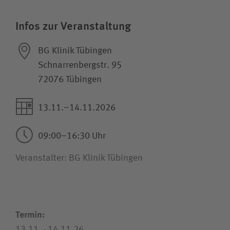
Infos zur Veranstaltung
Wie können wir Ihnen helfen?
BG Klinik Tübingen
Suchwert
Schnarrenbergstr. 95
72076 Tübingen
Suchas
13.11.–14.11.2026
09:00–16:30 Uhr
Ich bin
Veranstalter: BG Klinik Tübingen
Patientin / Patient
Besucherin / Besucher
Termin:
13.11. - 14.11.26