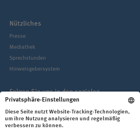
Nützliches
Presse
Mediathek
Sprechstunden
Hinweisgebersystem
Folgen Sie uns in den sozialen
Netzwerken