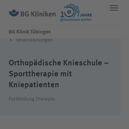
BG Klinik Tübingen
Veranstaltungen
ENGLISH
STANDORTE
NOTFALL
Orthopädische Knieschule –
Fachbereiche
Sporttherapie mit
Kniepatienten
Leistungen
Fortbildung Therapie
Über uns
Karriere