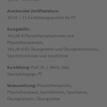
Unfallversicherungsträger
Anerkannter Zertifikatskurs:
20 UE = 15 Fortbildungspunkte für PT
Zuweiserin / Zuweiser
Kursgebühr:
Bewerberin / Bewerber
265,00 € Physiotherapeutinnen und
Physiotherapeuten;
295,00 € für Übungsleiter und Übungsleiterinnen,
Journalistin / Journalist
Sportlehrerinnen und Sportlehrer
Kursleitung:
Prof. Dr. J. Merk, Dipl.
Sportpädagoge, PT
Voraussetzung:
Physiotherapeutin,
Physiotherapeut, Sportlehrerin, Sportlehrer,
Übungsleiterin, Übungsleiter