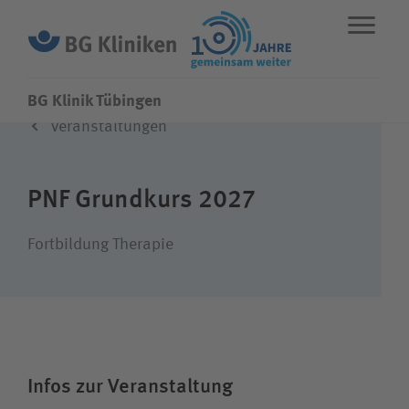
BG Klinik Tübingen
Veranstaltungen
ENGLISH
STANDORTE
NOTFALL
PNF Grundkurs 2027
Fachbereiche
Fortbildung Therapie
Leistungen
Über uns
Infos zur Veranstaltung
Karriere