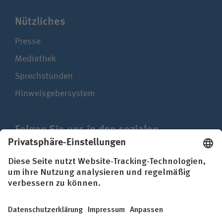
Nützliches
Presse
Mediathek
Sprechstunden
Hinweisgebersystem
Folgen Sie uns in den sozialen
Netzwerken