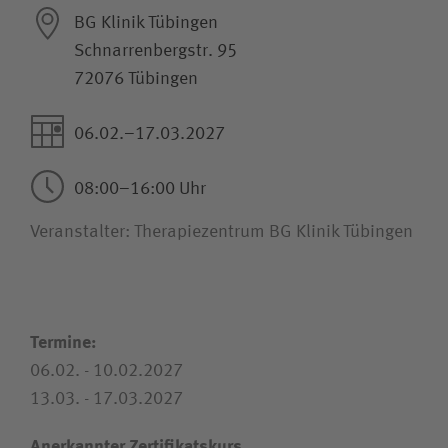
BG Klinik Tübingen
Schnarrenbergstr. 95
72076 Tübingen
Wie können wir Ihnen helfen?
Suchwert
06.02.–17.03.2027
Suchas
08:00–16:00 Uhr
Veranstalter: Therapiezentrum BG Klinik Tübingen
Ich bin
Patientin / Patient
Termine:
06.02. - 10.02.2027
13.03. - 17.03.2027
Besucherin / Besucher
Anerkannter Zertifikatskurs