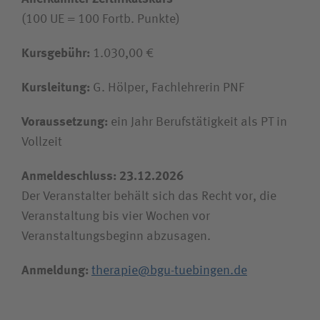
Unfallversicherungsträger
(100 UE = 100 Fortb. Punkte)
Kursgebühr:
1.030,00 €
Zuweiserin / Zuweiser
Kursleitung:
G. Hölper, Fachlehrerin PNF
Bewerberin / Bewerber
Voraussetzung:
ein Jahr Berufstätigkeit als PT in
Vollzeit
Journalistin / Journalist
Anmeldeschluss: 23.12.2026
Der Veranstalter behält sich das Recht vor, die
Veranstaltung bis vier Wochen vor
Veranstaltungsbeginn abzusagen.
Anmeldung:
therapie@bgu-tuebingen.de