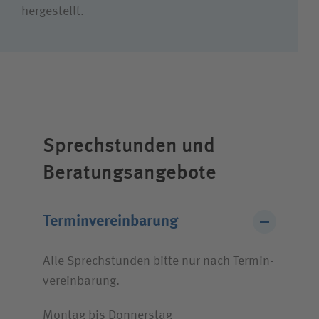
hergestellt.
Wie können wir Ihnen helfen?
Suchwert
Suchas
Sprechstunden und
Beratungsangebote
Ich bin
Terminvereinbarung
Patientin / Patient
Alle Sprechstunden bitte nur nach Termin­
vereinbarung.
Besucherin / Besucher
Montag bis Donnerstag