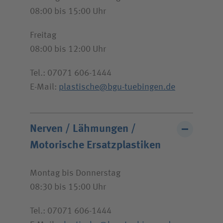
Unfallversicherungsträger
08:00 bis 15:00 Uhr
Freitag
Zuweiserin / Zuweiser
08:00 bis 12:00 Uhr
Bewerberin / Bewerber
Tel.: 07071 606-1444
E-Mail:
plastische@bgu-tuebingen.de
Journalistin / Journalist
Nerven / Lähmungen /
Motorische Ersatz­plastiken
Montag bis Donnerstag
08:30 bis 15:00 Uhr
Tel.: 07071 606-1444