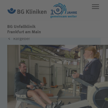
BG Unfallklinik
BG Unfallklinik
Frankfurt am Main
Ratgeber
ENGLISH
STANDORTE
NOTFALL
Fachbereiche
Leistungen
Über uns