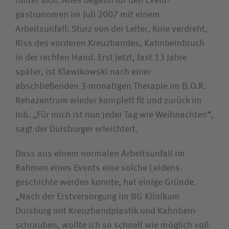
hinter sich. Alles begann für den Event­
gastronomen im Juli 2007 mit einem
Unfallversicherungsträger
Arbeitsunfall: Sturz von der Leiter, Knie verdreht,
Riss des vorderen Kreuzbandes, Kahnbeinbruch
Zuweiserin / Zuweiser
in der rechten Hand. Erst jetzt, fast 13 Jahre
später, ist Klawikowski nach einer
Bewerberin / Bewerber
abschließenden 3-monatigen Therapie im B.O.R.
Rehazentrum wieder komplett fit und zurück im
Job. „Für mich ist nun jeder Tag wie Weihnachten“,
Journalistin / Journalist
sagt der Duisburger erleichtert.
Dass aus einem normalen Arbeitsunfall im
Rahmen eines Events eine solche Leidens­
geschichte werden konnte, hat einige Gründe.
„Nach der Erstversorgung im BG Klinikum
Duisburg mit Kreuzbandplastik und Kahn­bein­
schrauben, wollte ich so schnell wie möglich voll