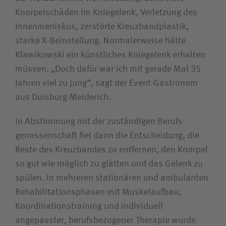
Knorpel­schäden im Kniegelenk, Verletzung des
Innen­meniskus, zerstörte Kreuzband­plastik,
starke X-Beinstellung. Normalerweise hätte
Klawikowski ein künstliches Kniegelenk erhalten
müssen. „Doch dafür war ich mit gerade Mal 35
Jahren viel zu jung“, sagt der Event-Gastronom
aus Duisburg-Meiderich.
In Abstimmung mit der zuständigen Berufs­
genossenschaft fiel dann die Entscheidung, die
Reste des Kreuz­bandes zu entfernen, den Knorpel
so gut wie möglich zu glätten und das Gelenk zu
spülen. In mehreren stationären und ambulanten
Rehabilitations­phasen mit Muskelaufbau,
Koordinations­training und individuell
angepasster, berufsbezogener Therapie wurde