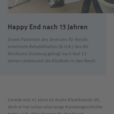
Karriere
Happy End nach 13 Jahren
Wie können wir Ihnen helfen?
Suchwert
Einem Patienten des Zentrums für Berufs­
orientierte Rehabilitation (B.O.R.) des BG
Suchas
Klinikums Duisburg gelingt nach fast 13
Jahren Leidens­zeit die Rückkehr in den Beruf.
Ich bin
Patientin / Patient
Gerade mal 41 Jahre ist Andre Klawikowski alt,
doch er hat schon eine lange Kranken­geschichte
Besucherin / Besucher