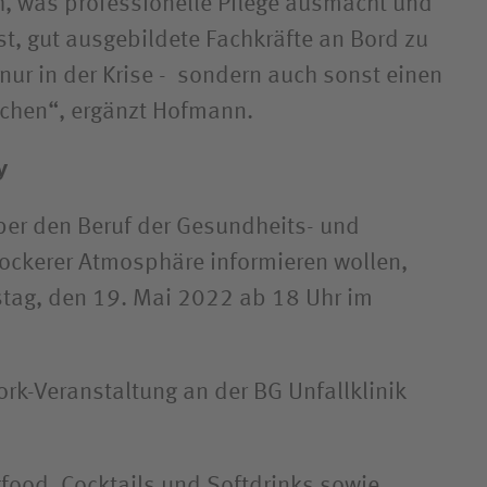
h, was professionelle Pflege ausmacht und
ist, gut ausgebildete Fachkräfte an Bord zu
 nur in der Krise - sondern auch sonst einen
achen“, ergänzt Hofmann.
y
über den Beruf der Gesundheits- und
lockerer Atmosphäre informieren wollen,
stag, den 19. Mai 2022 ab 18 Uhr im
ork-Veranstaltung an der BG Unfallklinik
rfood, Cocktails und Softdrinks sowie