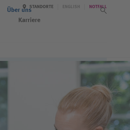
STANDORTE
ENGLISH
NOTFALL
Suchass
Über uns
Karriere
Newsletter