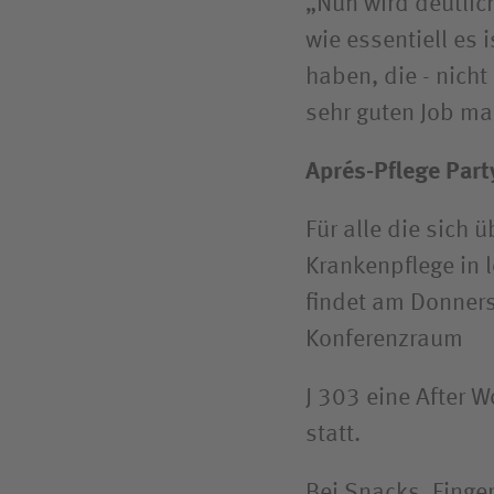
„Nun wird deutlic
wie essentiell es 
haben, die - nicht
sehr guten Job m
Aprés-Pflege Part
Für alle die sich 
Krankenpflege in 
findet am Donner
Konferenzraum
J 303 eine After W
statt.
Bei Snacks, Finge