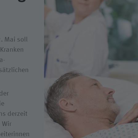
ligendienst
dung
. Mai soll
 Kranken
a-
sätzlichen
der
ie
ns derzeit
 Wir
eiterinnen