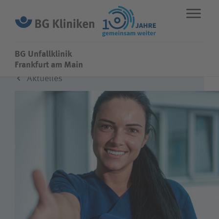
BG Unfallklinik
BG Unfallklinik
Frankfurt am Main
Aktuelles
ENGLISH
STANDORTE
NOTFALL
Fachbereiche
Leistungen
Über uns