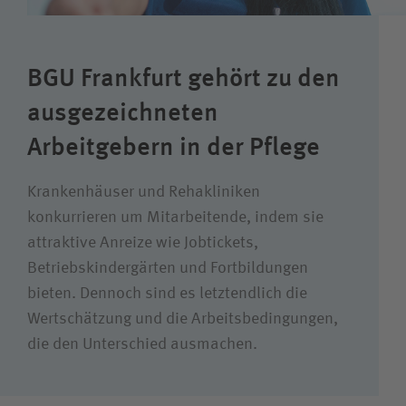
Karriere
BGU Frankfurt gehört zu den
Wie können wir Ihnen helfen?
ausgezeichneten
Suchwert
Arbeitgebern in der Pflege
Suchas
Krankenhäuser und Rehakliniken
konkurrieren um Mitarbeitende, indem sie
attraktive Anreize wie Jobtickets,
Betriebskindergärten und Fortbildungen
Ich bin
bieten. Dennoch sind es letztendlich die
Wertschätzung und die Arbeitsbedingungen,
Patientin / Patient
die den Unterschied ausmachen.
Besucherin / Besucher