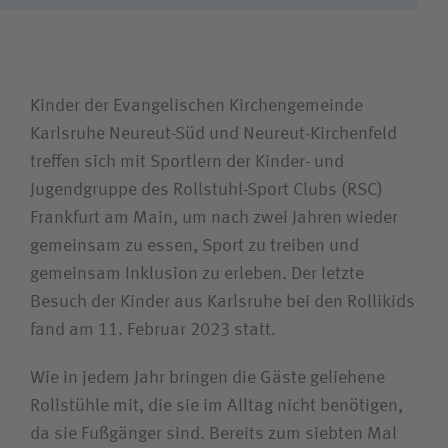
Karriere
Wie können wir Ihnen helfen?
Kinder der Evangelischen Kirchengemeinde
Karlsruhe Neureut-Süd und Neureut-Kirchenfeld
Suchwert
treffen sich mit Sportlern der Kinder- und
Jugendgruppe des Rollstuhl-Sport Clubs (RSC)
Suchas
Frankfurt am Main, um nach zwei Jahren wieder
gemeinsam zu essen, Sport zu treiben und
gemeinsam Inklusion zu erleben. Der letzte
Besuch der Kinder aus Karlsruhe bei den Rollikids
Ich bin
fand am 11. Februar 2023 statt.
Patientin / Patient
Wie in jedem Jahr bringen die Gäste geliehene
Rollstühle mit, die sie im Alltag nicht benötigen,
Besucherin / Besucher
da sie Fußgänger sind. Bereits zum siebten Mal