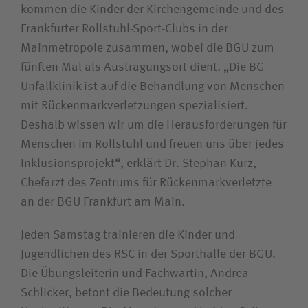
kommen die Kinder der Kirchengemeinde und des
Unfallversicherungsträger
Frankfurter Rollstuhl-Sport-Clubs in der
Mainmetropole zusammen, wobei die BGU zum
fünften Mal als Austragungsort dient. „Die BG
Zuweiserin / Zuweiser
Unfallklinik ist auf die Behandlung von Menschen
mit Rückenmarkverletzungen spezialisiert.
Bewerberin / Bewerber
Deshalb wissen wir um die Herausforderungen für
Menschen im Rollstuhl und freuen uns über jedes
Journalistin / Journalist
Inklusionsprojekt“, erklärt Dr. Stephan Kurz,
Chefarzt des Zentrums für Rückenmarkverletzte
an der BGU Frankfurt am Main.
Jeden Samstag trainieren die Kinder und
Jugendlichen des RSC in der Sporthalle der BGU.
Die Übungsleiterin und Fachwartin, Andrea
Schlicker, betont die Bedeutung solcher