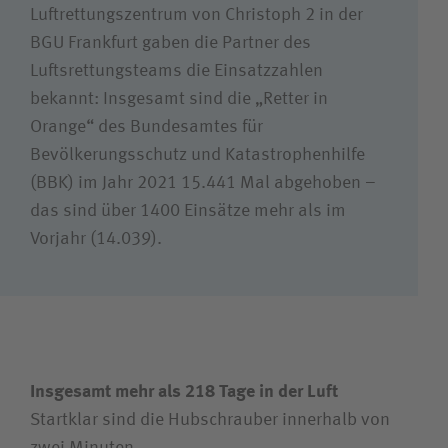
Luftrettungszentrum von Christoph 2 in der
Unfallversicherungsträger
BGU Frankfurt gaben die Partner des
Luftsrettungsteams die Einsatzzahlen
bekannt: Insgesamt sind die „Retter in
Zuweiserin / Zuweiser
Orange“ des Bundesamtes für
Bevölkerungsschutz und Katastrophenhilfe
Bewerberin / Bewerber
(BBK) im Jahr 2021 15.441 Mal abgehoben –
das sind über 1400 Einsätze mehr als im
Journalistin / Journalist
Vorjahr (14.039).
Insgesamt mehr als 218 Tage in der Luft
Startklar sind die Hubschrauber innerhalb von