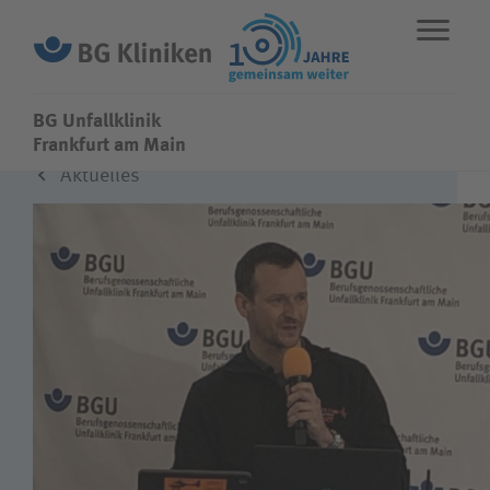
BG Unfallklinik
BG Unfallklinik
Frankfurt am Main
Aktuelles
ENGLISH
STANDORTE
NOTFALL
Fachbereiche
Leistungen
Über uns