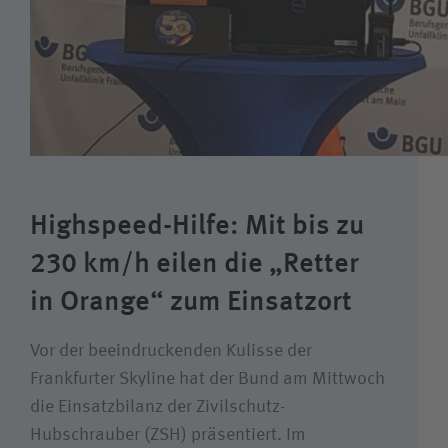
Karriere
Wie können wir Ihnen helfen?
Suchwert
Suchas
Highspeed-Hilfe: Mit bis zu
230 km/h eilen die „Retter
in Orange“ zum Einsatzort
Ich bin
Vor der beeindruckenden Kulisse der
Patientin / Patient
Frankfurter Skyline hat der Bund am Mittwoch
die Einsatzbilanz der Zivilschutz-
Besucherin / Besucher
Hubschrauber (ZSH) präsentiert. Im