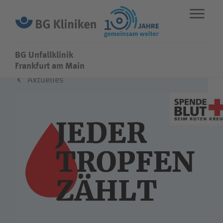
BG Unfallklinik
BG Unfallklinik
Frankfurt am Main
Aktuelles
ENGLISH
STANDORTE
NOTFALL
Fachbereiche
Leistungen
Über uns