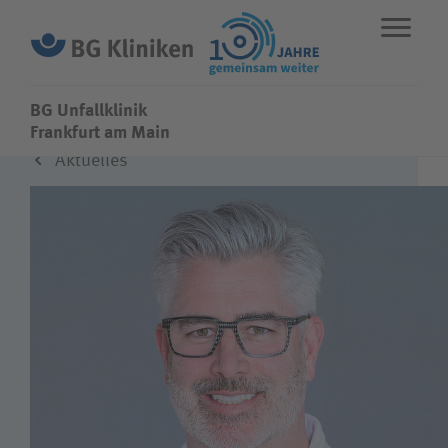
BG Unfallklinik
BG Unfallklinik
Frankfurt am Main
Aktuelles
ENGLISH
STANDORTE
NOTFALL
Fachbereiche
Leistungen
Über uns