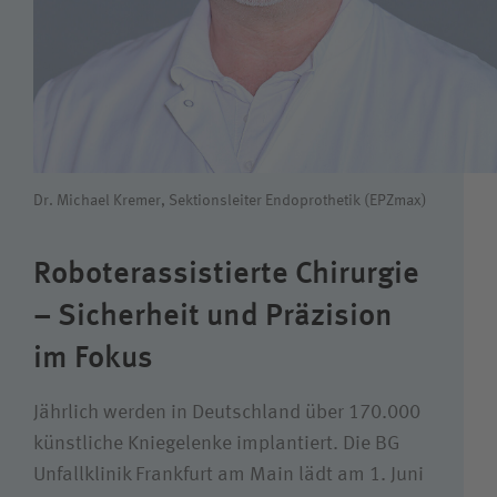
Karriere
Wie können wir Ihnen helfen?
Suchwert
Dr. Michael Kremer, Sektionsleiter Endoprothetik (EPZmax)
Suchas
Roboterassistierte Chirurgie
– Sicherheit und Präzision
Ich bin
im Fokus
Patientin / Patient
Jährlich werden in Deutschland über 170.000
künstliche Kniegelenke implantiert. Die BG
Besucherin / Besucher
Unfallklinik Frankfurt am Main lädt am 1. Juni