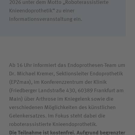
2026 unter dem Motto „Roboterassistierte
Knieendoprothetik“ zu einer
Unfallversicherungsträger
Informationsveranstaltung ein.
Zuweiserin / Zuweiser
Bewerberin / Bewerber
Ab 16 Uhr informiert das Endoprothesen-Team um
Journalistin / Journalist
Dr. Michael Kremer, Sektionsleiter Endoprothetik
(EPZmax), im Konferenzzentrum der Klinik
(Friedberger Landstraße 430, 60389 Frankfurt am
Main) über Arthrose im Kniegelenk sowie die
verschiedenen Möglichkeiten des künstlichen
Gelenkersatzes. Im Fokus steht dabei die
roboterassistierte Knieendoprothetik.
Die Teilnahme ist kostenfrei. Aufgrund begrenzter