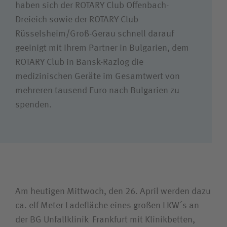
Karriere
haben sich der ROTARY Club Offenbach-
Dreieich sowie der ROTARY Club
Rüsselsheim/Groß-Gerau schnell darauf
geeinigt mit Ihrem Partner in Bulgarien, dem
Wie können wir Ihnen helfen?
ROTARY Club in Bansk-Razlog die
Suchwert
medizinischen Geräte im Gesamtwert von
mehreren tausend Euro nach Bulgarien zu
Suchas
spenden.
Ich bin
Patientin / Patient
Am heutigen Mittwoch, den 26. April werden dazu
ca. elf Meter Ladefläche eines großen LKW´s an
Besucherin / Besucher
der BG Unfallklinik Frankfurt mit Klinikbetten,