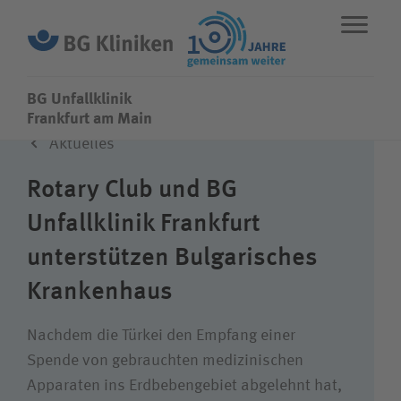
BG Unfallklinik
BG Unfallklinik
Frankfurt am Main
Aktuelles
ENGLISH
STANDORTE
NOTFALL
Rotary Club und BG
Unfallklinik Frankfurt
Fachbereiche
unterstützen Bulgarisches
Krankenhaus
Leistungen
Nachdem die Türkei den Empfang einer
Über uns
Spende von gebrauchten medizinischen
Apparaten ins Erdbebengebiet abgelehnt hat,