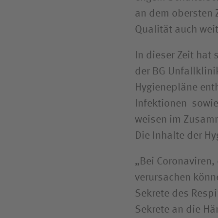
an dem obersten Z
Qualität auch wei
In dieser Zeit ha
der BG Unfallklini
Hygienepläne enth
Infektionen sowie
weisen im Zusamm
Die Inhalte der H
„Bei Coronaviren,
verursachen könne
Sekrete des Respi
Sekrete an die Hä