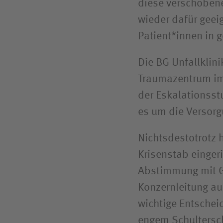
diese verschobene
wieder dafür geei
Patient*innen in 
Die BG Unfallklini
Traumazentrum im
der Eskalationsstu
es um die Versorg
Nichtsdestotrotz h
Krisenstab eingeri
Abstimmung mit G
Konzernleitung au
wichtige Entscheid
engem Schultersc