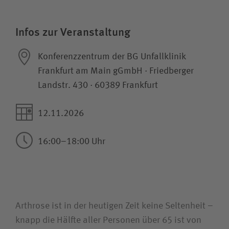
Karriere
Infos zur Veranstaltung
Wie können wir Ihnen helfen?
Konferenzzentrum der BG Unfallklinik
Suchwert
Frankfurt am Main gGmbH · Friedberger
Landstr. 430 · 60389 Frankfurt
Suchas
12.11.2026
16:00–18:00 Uhr
Ich bin
Patientin / Patient
Arthrose ist in der heutigen Zeit keine Seltenheit –
Besucherin / Besucher
knapp die Hälfte aller Personen über 65 ist von