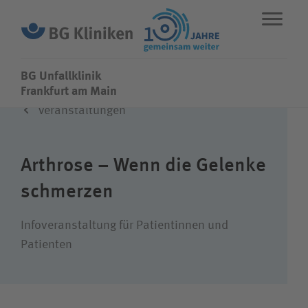
BG Unfallklinik
BG Unfallklinik
Frankfurt am Main
Veranstaltungen
ENGLISH
STANDORTE
NOTFALL
Arthrose – Wenn die Gelenke
Fachbereiche
schmerzen
Leistungen
Infoveranstaltung für Patientinnen und
Patienten
Über uns