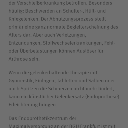
der Verschleißerkrankung betroffen. Besonders
Unfallversicherungsträger
häufig: Beschwerden an Schulter-, Hüft- und
Kniegelenken. Der Abnutzungsprozess stellt
primär eine ganz normale Begleiterscheinung des
Zuweiserin / Zuweiser
Alters dar. Aber auch Verletzungen,
Entzündungen, Stoffwechselerkrankungen, Fehl-
Bewerberin / Bewerber
oder Überbelastungen können Auslöser für
Arthrose sein.
Journalistin / Journalist
Wenn die gelenkerhaltende Therapie mit
Gymnastik, Einlagen, Tabletten und Salben oder
auch Spritzen die Schmerzen nicht mehr lindert,
kann ein künstlicher Gelenkersatz (Endoprothese)
Erleichterung bringen.
Das Endoprothetikzentrum der
Maximalversorgung an der BGU Frankfurt ist mit