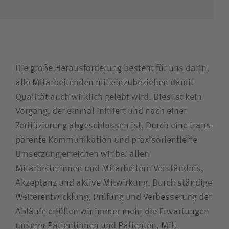
Karriere
Wie können wir Ihnen helfen?
Die große Heraus­forderung besteht für uns darin,
Suchwert
alle Mitarbeitenden mit ein­zubeziehen damit
Qualität auch wirklich ge­lebt wird. Dies ist kein
Suchas
Vor­gang, der ein­mal initiiert und nach einer
­
Zertifizierung ab­­geschlossen ist. Durch eine trans­
parente Kommunikation und praxis­orientierte
Um­setzung er­reichen wir bei allen
Ich bin
Mitarbeiterinnen und Mitarbeitern Ver­ständnis,
Akzeptanz und aktive Mit­wirkung. Durch ständige
Patientin / Patient
Weiter­entwicklung, Prüfung und Ver­besserung der
Ab­läufe er­füllen wir immer mehr die Er­wartungen
Besucherin / Besucher
unserer Patientinnen und Patienten, Mit­