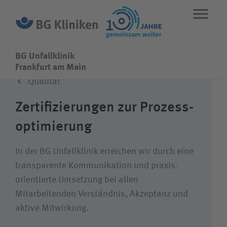
BG Unfallklinik
BG Unfallklinik
Frankfurt am Main
Qualität
ENGLISH
STANDORTE
NOTFALL
Zertifizierungen zur Prozess­
optimierung
Fachbereiche
In der BG Unfallklinik erreichen wir durch eine
Leistungen
trans­parente Kommunikation und praxis­
orientierte Um­setzung bei allen
Mitarbeitenden Ver­ständnis, Akzeptanz und
Über uns
aktive Mit­wirkung.