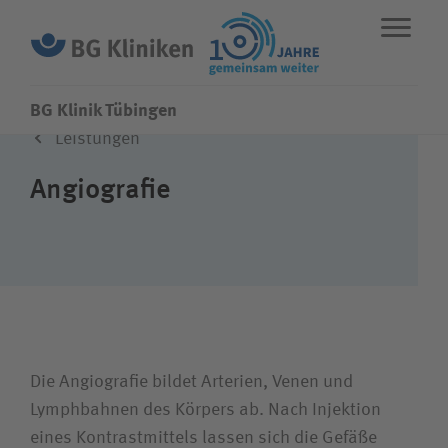
BG Klinik Tübingen
Leistungen
ENGLISH
STANDORTE
NOTFALL
Angiografie
Fachbereiche
Leistungen
Über uns
Die Angiografie bildet Arterien, Venen und
Lymphbahnen des Körpers ab. Nach Injektion
Karriere
eines Kontrastmittels lassen sich die Gefäße