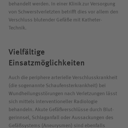
behandelt werden. In einer Klinik zur Versorgung
Unfallversicherungsträger
von Schwerst­verletzten betrifft dies vor allem den
Verschluss blutender Gefäße mit Katheter-
Zuweiserin / Zuweiser
Technik.
Bewerberin / Bewerber
Vielfältige
Journalistin / Journalist
Einsatzmöglichkeiten
Auch die periphere arterielle Verschluss­krankheit
(die sogenannte Schaufenster­krankheit) bei
Wund­heilungs­störungen nach Verletzungen lässt
sich mittels interventioneller Radiologie
behandeln. Akute Gefäß­verschlüsse durch Blut­
gerinnsel, Schlaganfall oder Aussackungen des
Gefäßsystems (Aneurysmen) sind ebenfalls