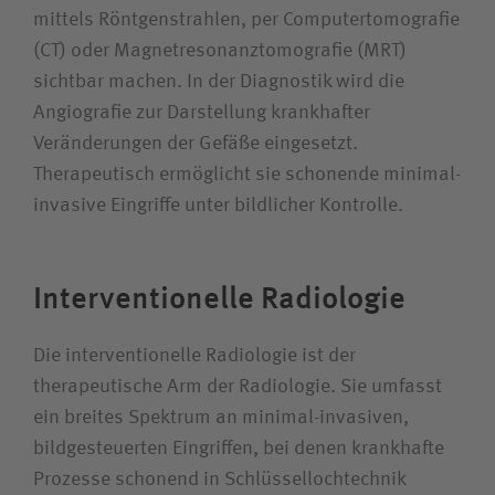
mittels Röntgenstrahlen, per Computer­tomografie
(CT) oder Magnet­resonanz­tomografie (MRT)
sichtbar machen. In der Diagnostik wird die
Wie können wir Ihnen helfen?
Angiografie zur Darstellung krankhafter
Suchwert
Veränderungen der Gefäße eingesetzt.
Therapeutisch ermöglicht sie schonende minimal-
Suchas
invasive Eingriffe unter bildlicher Kontrolle.
Interventionelle Radiologie
Ich bin
Die interventionelle Radiologie ist der
Patientin / Patient
therapeutische Arm der Radiologie. Sie umfasst
ein breites Spektrum an minimal-invasiven,
Besucherin / Besucher
bildgesteuerten Eingriffen, bei denen krankhafte
Prozesse schonend in Schlüssel­lochtechnik