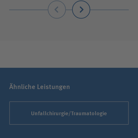
Zurück
Weiter
Unfallversicherungsträger
Zuweiserin / Zuweiser
Bewerberin / Bewerber
Journalistin / Journalist
Ähnliche Leistungen
Unfallchirurgie/Traumatologie