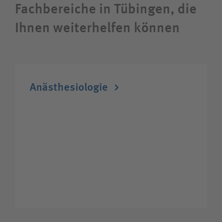
Fachbereiche in Tübingen, die
Ihnen weiterhelfen können
Wie können wir Ihnen helfen?
Suchwert
Anästhesiologie
Suchas
Ich bin
Patientin / Patient
Besucherin / Besucher