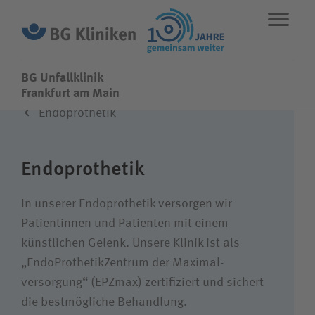
BG Unfallklinik
BG Unfallklinik
Frankfurt am Main
Endo­prothetik
ENGLISH
STANDORTE
NOTFALL
Endo­prothetik
Fachbereiche
In unserer Endoprothetik versorgen wir
Patientinnen und Patienten mit einem
Leistungen
künstlichen Gelenk. Unsere Klinik ist als
„EndoProthetikZentrum der Maximal­­
Über uns
versorgung“ (EPZmax) zertifiziert und sichert
die best­mögliche Behandlung.