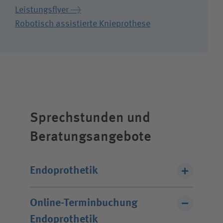
Karriere
Leistungsflyer →
Robotisch assistierte Knieprothese
Wie können wir Ihnen helfen?
Suchwert
Suchas
Sprechstunden und
Beratungsangebote
Ich bin
Endoprothetik
Patientin / Patient
Wir bitten um telefonische
Online-Terminbuchung
Besucherin / Besucher
Terminvereinbarung.
Endoprothetik