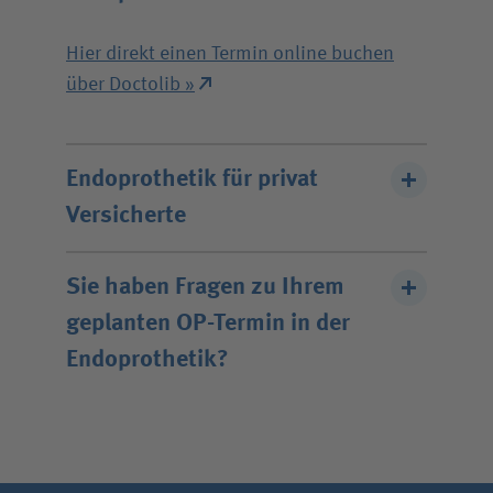
Tel.: 069 475-0
Unfallversicherungsträger
Hier direkt einen Termin online buchen
über Doctolib »
Zuweiserin / Zuweiser
Endoprothetik für privat
Bewerberin / Bewerber
Versicherte
Journalistin / Journalist
Dr. med. Michael Kremer
Sie haben Fragen zu Ihrem
geplanten OP-Termin in der
Wir bitten um Terminvereinbarung.
Endoprothetik?
Tel.: 069 475-2872
Unser Team hilft Ihnen gerne weiter.
Tel.: 069 475-1020