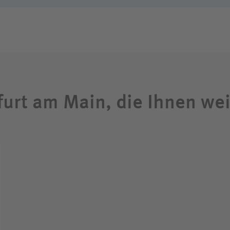
ligendienst
dung
furt am Main, die Ihnen we