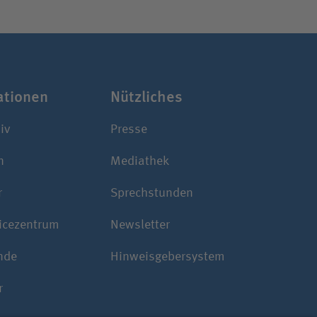
a­tionen
Nützliches
iv
Presse
n
Mediathek
r
Sprechstunden
ice­zentrum
Newsletter
nde
Hinweisgebersystem
r