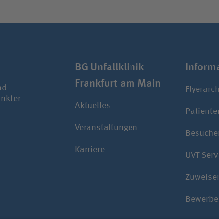
BG Unfallklinik
Infor­m
Frankfurt am Main
nd
Flyerarch
ankter
Aktuelles
Patiente
Veranstaltungen
Besuche
Karriere
UVT Serv
Zuweise
Bewerbe