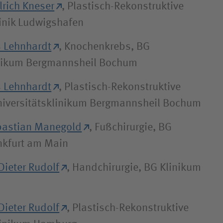
lrich Kneser
, Plastisch-Rekonstruktive
linik Ludwigshafen
s Lehnhardt
, Knochenkrebs, BG
inikum Bergmannsheil Bochum
s Lehnhardt
, Plastisch-Rekonstruktive
Universitätsklinikum Bergmannsheil Bochum
bastian Manegold
, Fußchirurgie, BG
ankfurt am Main
Dieter Rudolf
, Handchirurgie, BG Klinikum
Dieter Rudolf
, Plastisch-Rekonstruktive