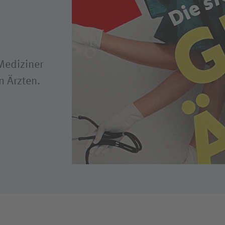
ligendienst
dung
Mediziner
n Ärzten.