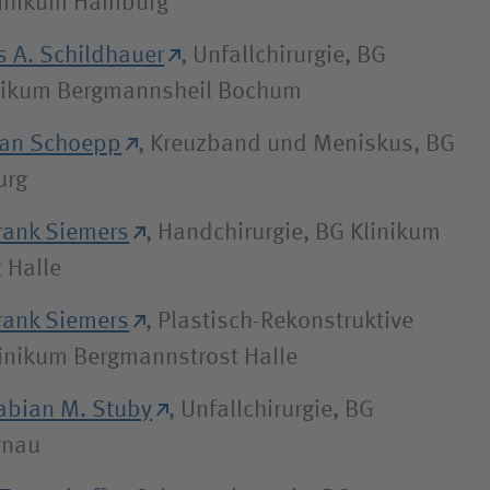
Klinikum Hamburg
s A. Schildhauer
, Unfallchirurgie, BG
inikum Bergmannsheil Bochum
tian Schoepp
, Kreuzband und Meniskus, BG
urg
Frank Siemers
, Handchirurgie, BG Klinikum
 Halle
Frank Siemers
, Plastisch-Rekonstruktive
linikum Bergmannstrost Halle
Fabian M. Stuby
, Unfallchirurgie, BG
rnau