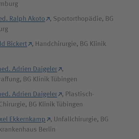
amburg
med. Ralph Akoto
, Sportorthopädie, BG
urg
ld Bickert
, Handchirurgie, BG Klinik
med. Adrien Daigeler
,
affung, BG Klinik Tübingen
med. Adrien Daigeler
, Plastisch-
Chirurgie, BG Klinik Tübingen
Axel Ekkernkamp
, Unfallchirurgie, BG
lkrankenhaus Berlin