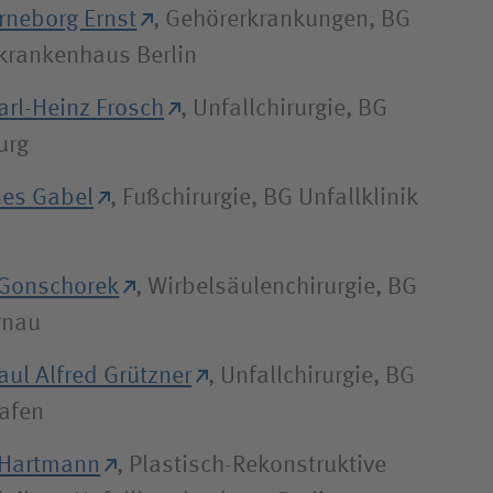
Arneborg Ernst
, Gehörerkrankungen, BG
lkrankenhaus Berlin
Karl-Heinz Frosch
, Unfallchirurgie, BG
urg
nes Gabel
, Fußchirurgie, BG Unfallklinik
 Gonschorek
, Wirbelsäulenchirurgie, BG
rnau
aul Alfred Grützner
, Unfallchirurgie, BG
hafen
 Hartmann
, Plastisch-Rekonstruktive