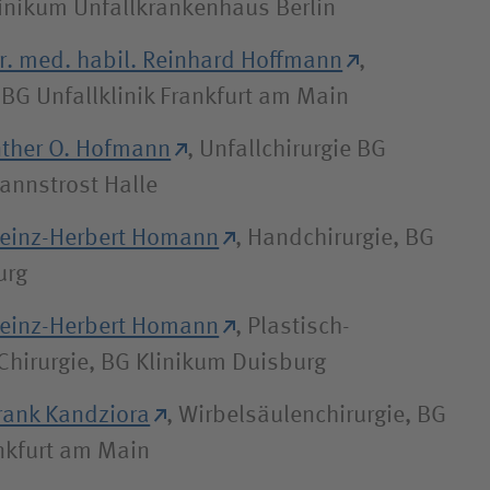
linikum Unfallkrankenhaus Berlin
Dr. med. habil. Reinhard Hoffmann
,
, BG Unfallklinik Frankfurt am Main
unther O. Hofmann
, Unfallchirurgie BG
annstrost Halle
 Heinz-Herbert Homann
, Handchirurgie, BG
urg
 Heinz-Herbert Homann
, Plastisch-
Chirurgie, BG Klinikum Duisburg
Frank Kandziora
, Wirbelsäulenchirurgie, BG
ankfurt am Main