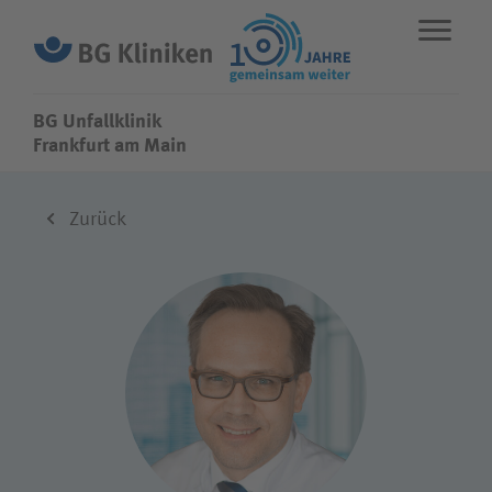
BG Unfallklinik
BG Unfallklinik
Frankfurt am Main
ENGLISH
STANDORTE
NOTFALL
Zurück
Fachbereiche
Leistungen
Über uns