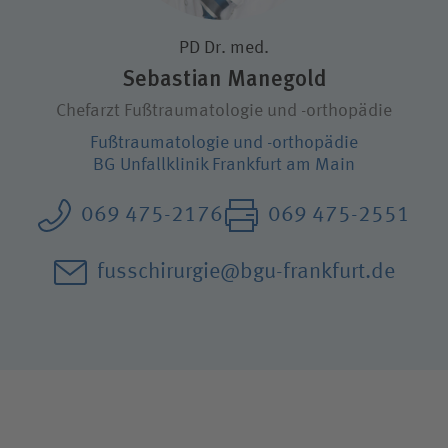
Karriere
PD Dr. med.
Sebastian Manegold
Wie können wir Ihnen helfen?
Chefarzt Fußtraumatologie und -orthopädie
Suchwert
Fußtraumatologie und -orthopädie
BG Unfallklinik Frankfurt am Main
Suchas
069 475-2176
069 475-2551
fusschirurgie@bgu-frankfurt.de
Ich bin
Patientin / Patient
Besucherin / Besucher