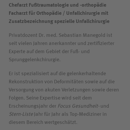
Chefarzt Fußtraumatologie und -orthopädie
Unfallversicherungsträger
Facharzt für Orthopädie / Unfallchirurgie mit
Zusatzbezeichnung spezielle Unfallchirurgie
Zuweiserin / Zuweiser
Privatdozent Dr. med. Sebastian Manegold ist
seit vielen Jahren anerkannter und zertifizierter
Bewerberin / Bewerber
Experte auf dem Gebiet der Fuß- und
Sprunggelenkchirurgie.
Journalistin / Journalist
Er ist spezialisiert auf die gelenkerhaltende
Rekonstruktion von Deformitäten sowie auf die
Versorgung von akuten Verletzungen sowie deren
Folgen. Seine Expertise wird seit dem
Erscheinungsjahr der
Focus Gesundheit-
und
Stern-Liste
Jahr für Jahr als Top-Mediziner in
diesem Bereich wertgeschätzt.