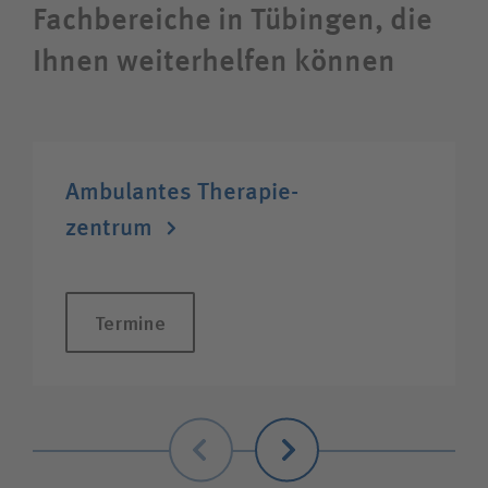
Fachbereiche in Tübingen, die
Ihnen weiterhelfen können
Wie können wir Ihnen helfen?
Suchwert
Ambulantes Therapie­
Suchas
zentrum
Ich bin
Termine
Patientin / Patient
Zurück
Weiter
Besucherin / Besucher