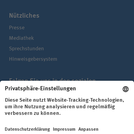
Nützliches
Presse
Mediathek
Sprechstunden
Hinweisgebersystem
Folgen Sie uns in den sozialen
Netzwerken