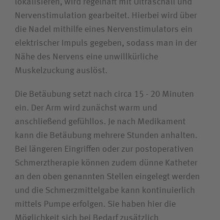
lokalisieren, wird regelhaft mit Ultraschall und
Nervenstimulation gearbeitet. Hierbei wird über
Unfallversicherungsträger
die Nadel mithilfe eines Nervenstimulators ein
elektrischer Impuls gegeben, sodass man in der
Zuweiserin / Zuweiser
Nähe des Nervens eine unwillkürliche
Muskelzuckung auslöst.
Bewerberin / Bewerber
Die Betäubung setzt nach circa 15 - 20 Minuten
ein. Der Arm wird zunächst warm und
Journalistin / Journalist
anschließend gefühllos. Je nach Medikament
kann die Betäubung mehrere Stunden anhalten.
Bei längeren Eingriffen oder zur postoperativen
Schmerztherapie können zudem dünne Katheter
an den oben genannten Stellen eingelegt werden
und die Schmerzmittelgabe kann kontinuierlich
mittels Pumpe erfolgen. Sie haben hier die
Möglichkeit sich bei Bedarf zusätzlich