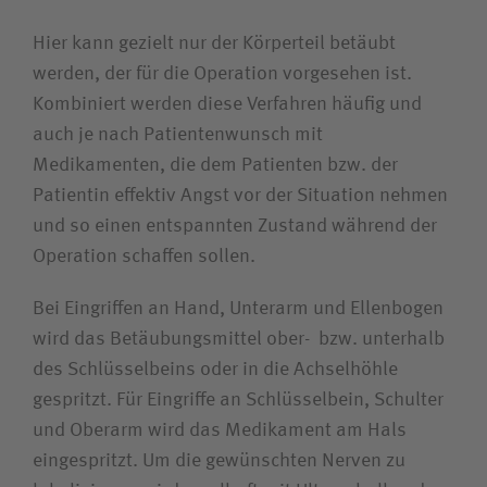
Karriere
Hier kann gezielt nur der Körperteil betäubt
werden, der für die Operation vorgesehen ist.
Kombiniert werden diese Verfahren häufig und
Wie können wir Ihnen helfen?
auch je nach Patientenwunsch mit
Suchwert
Medikamenten, die dem Patienten bzw. der
Patientin effektiv Angst vor der Situation nehmen
Suchas
und so einen entspannten Zustand während der
Operation schaffen sollen.
Bei Eingriffen an Hand, Unterarm und Ellenbogen
Ich bin
wird das Betäubungsmittel ober- bzw. unterhalb
des Schlüsselbeins oder in die Achselhöhle
Patientin / Patient
gespritzt. Für Eingriffe an Schlüsselbein, Schulter
und Oberarm wird das Medikament am Hals
Besucherin / Besucher
eingespritzt. Um die gewünschten Nerven zu