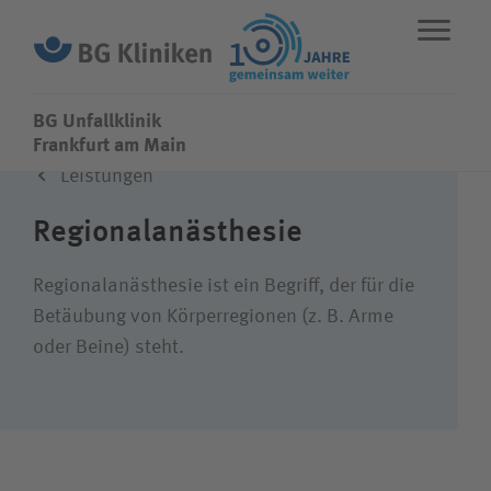
BG Unfallklinik
BG Unfallklinik
Frankfurt am Main
Leistungen
ENGLISH
STANDORTE
NOTFALL
Regional­anästhesie
Fachbereiche
Regionalanästhesie ist ein Begriff, der für die
Betäubung von Körperregionen (z. B. Arme
oder Beine) steht.
Leistungen
Über uns