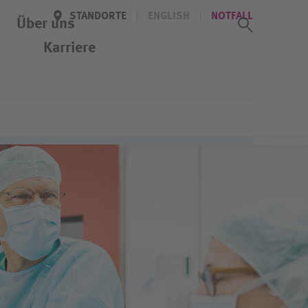
STANDORTE
ENGLISH
NOTFALL
Suchass
Über uns
Karriere
Newsletter