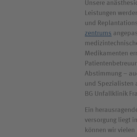
Unsere anästhesio
Leistungen werden
und Replantation
zentrums
angepas
medizintechnisch
Medikamenten erm
Patientenbetreuung
Abstimmung – auc
und Spezialisten 
BG Unfallklinik Fr
Ein herausragende
versorgung liegt 
können wir vielen