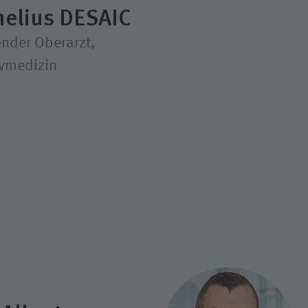
nelius DESAIC
nder Oberarzt,
ivmedizin