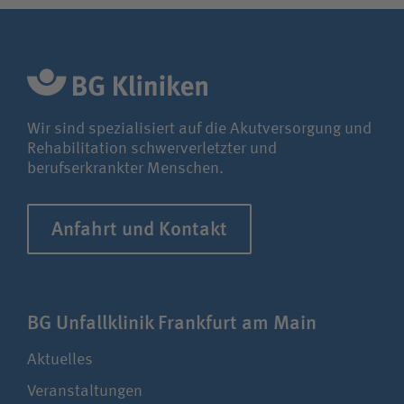
Unfallversicherungsträger
Zuweiserin / Zuweiser
Wir sind spezialisiert auf die Akutversorgung und
Rehabilitation schwerverletzter und
Bewerberin / Bewerber
berufserkrankter Menschen.
Journalistin / Journalist
Anfahrt und Kontakt
BG Unfallklinik Frankfurt am Main
Aktuelles
Veranstaltungen