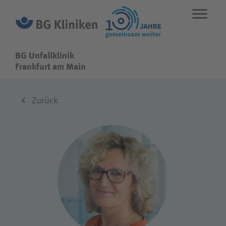
BG Unfallklinik
BG Unfallklinik
Frankfurt am Main
ENGLISH
STANDORTE
NOTFALL
Zurück
Fachbereiche
Leistungen
Über uns