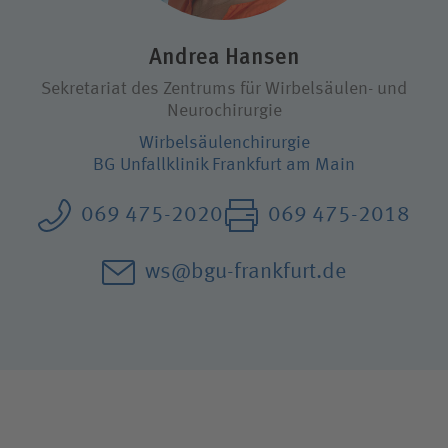
Karriere
Andrea Hansen
Sekretariat des Zentrums für Wirbelsäulen- und
Wie können wir Ihnen helfen?
Neurochirurgie
Suchwert
Wirbel­säulen­chirurgie
BG Unfallklinik Frankfurt am Main
Suchas
069 475-2020
069 475-2018
ws@bgu-frankfurt.de
Ich bin
Patientin / Patient
Besucherin / Besucher