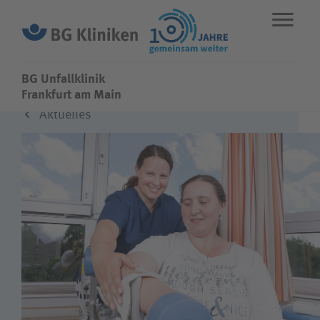
BG Unfallklinik
BG Unfallklinik
Frankfurt am Main
Aktuelles
ENGLISH
STANDORTE
NOTFALL
Fachbereiche
Leistungen
Über uns