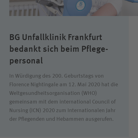
Karriere
Wie können wir Ihnen helfen?
BG Unfallklinik Frankfurt
Suchwert
bedankt sich beim Pflege­
personal
Suchas
In Würdigung des 200. Geburtstags von
Florence Nightingale am 12. Mai 2020 hat die
Welt­gesund­heits­organisation (WHO)
Ich bin
gemeinsam mit dem international Council of
Patientin / Patient
Nursing (ICN) 2020 zum Internationalen Jahr
der Pflegenden und Hebammen ausgerufen.
Besucherin / Besucher