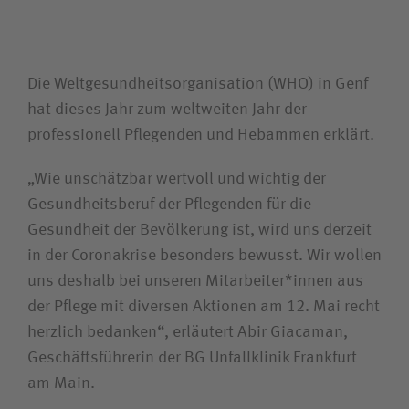
Unfallversicherungsträger
Die Welt­gesund­heits­organisation (WHO) in Genf
Zuweiserin / Zuweiser
hat dieses Jahr zum weltweiten Jahr der
professionell Pflegenden und Hebammen erklärt.
Bewerberin / Bewerber
„Wie unschätzbar wertvoll und wichtig der
Gesundheits­beruf der Pflegenden für die
Journalistin / Journalist
Gesundheit der Bevölkerung ist, wird uns derzeit
in der Coronakrise besonders bewusst. Wir wollen
uns deshalb bei unseren Mitarbeiter*innen aus
der Pflege mit diversen Aktionen am 12. Mai recht
herzlich bedanken“, erläutert Abir Giacaman,
Geschäfts­führerin der BG Unfallklinik Frankfurt
am Main.