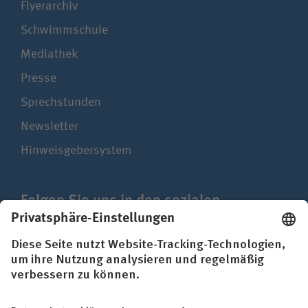
Flyerarchiv
Schwimmschule
Mediathek
Presse
Sprechstunden
Newsletter
Hinweisgebersystem
Folgen Sie uns in den sozialen
Netzwerken