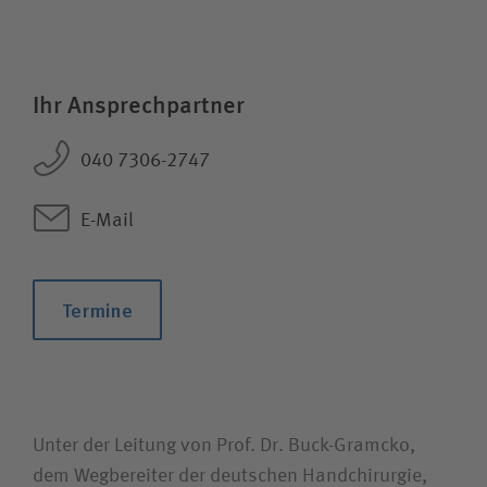
Wie können wir Ihnen helfen?
Ihr Ansprechpartner
Suchwert
040 7306-2747
Suchas
E-Mail
Termine
Ich bin
Patientin / Patient
Besucherin / Besucher
Unter der Leitung von Prof. Dr. Buck-Gramcko,
dem Wegbereiter der deutschen Handchirurgie,