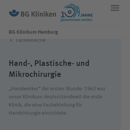
BG Klinikum Hamburg
Fachbereiche
ENGLISH
STANDORTE
NOTFALL
Hand-, Plastische- und
Leistungen
Mikrochirurgie
Fachbereiche
„Handwerker“ der ersten Stunde: 1963 war
unser Klinikum deutschland­weit die erste
Klinik, die eine Fach­abteilung für
Über uns
Handchirurgie einrichtete.
Karriere