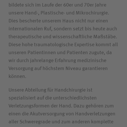
Unfallversicherungsträger
bildete sich im Laufe der 60er und 70er Jahre
unsere Hand-, Plastische- und Mikrochirurgie.
Dies bescherte unserem Haus nicht nur einen
Zuweiserin / Zuweiser
internationalen Ruf, sondern setzt bis heute auch
therapeutische und wissenschaftliche Maßstäbe.
Bewerberin / Bewerber
Diese hohe traumatologische Expertise kommt all
unseren Patientinnen und Patienten zugute, da
Journalistin / Journalist
wir durch jahrelange Erfahrung medizinische
Versorgung auf höchstem Niveau garantieren
können.
Unsere Abteilung für Handchirurgie ist
spezialisiert auf die unterschiedlichsten
Verletzungs­formen der Hand. Dazu gehören zum
einen die Akutversorgung von Handverletzungen
aller Schweregrade und zum anderen komplette