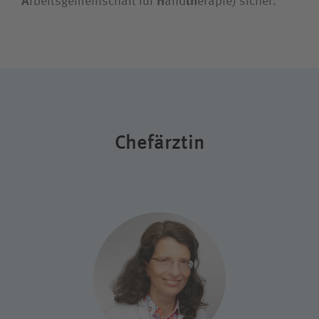
A
rbeitsgemeinschaft für
H
and
th
erapie) sicher.
Chefärztin