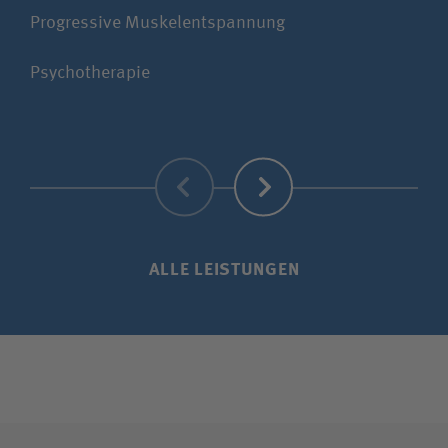
Progressive Muskelentspannung
Aut
Psychotherapie
Ver
Zurück
Weiter
ALLE LEISTUNGEN