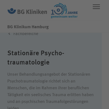
BG Klinikum Hamburg
Fachbereiche
ENGLISH
STANDORTE
NOTFALL
Stationäre Psycho­
Leistungen
traumatologie
Fachbereiche
Unser Behandlungs­angebot der Stationären
Psycho­­traumatologie richtet sich an
Menschen, die im Rahmen ihrer beruflichen
Über uns
Tätigkeit ein seelisches Trauma erlitten haben
und an psychischen Trauma­­folge­­störungen
Karriere
leiden.